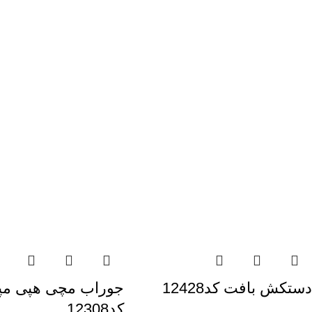
دستکش بافت کد12428
جوراب مچی هپی مپ
کد12308