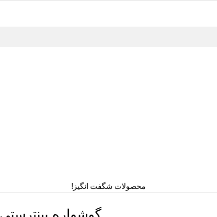
محصولات شگفت انگیز!
گوشواره پینترستی کد 9