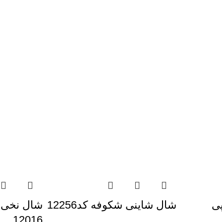
ی
شال شاینی شکوفه کد12256
شال نخی 
12016