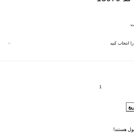
یع
ول هستند!