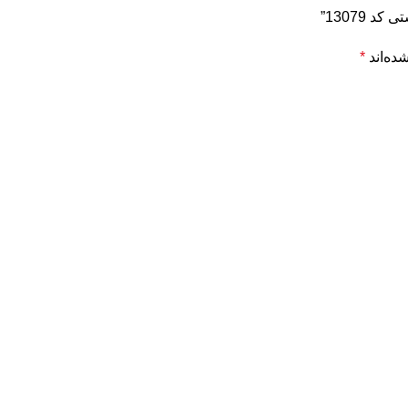
 13079”
ده‌اند
*