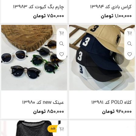
کراس بادی کد 13984
چارم بگ کیوت کد 13983
تومان
تومان
750,000
1,100,000
کلاه POLO کد 13981
عینک new کد 13980
تومان
تومان
850,000
920,000
تکرار شد