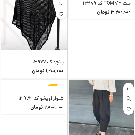
ست TOMMY کد 13979
تومان
3,200,000
پانچو کد 13977
تومان
1,200,000
تکرار شد
شلوار اویشو کد 13973
تومان
2,800,000