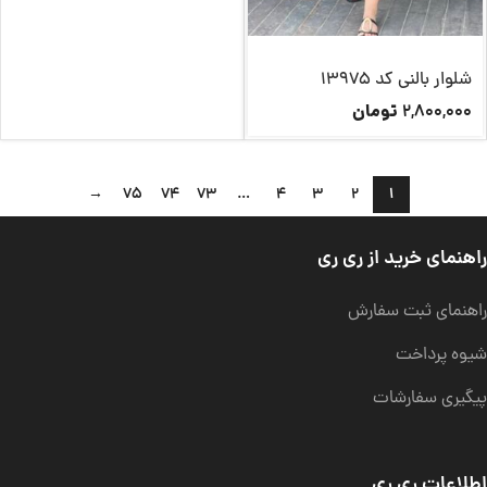
شلوار بالنی کد 13975
تومان
2,800,000
→
75
74
73
…
4
3
2
1
راهنمای خرید از ری ری
راهنمای ثبت سفارش
شیوه پرداخت
پیگیری سفارشات
اطلاعات ری ری