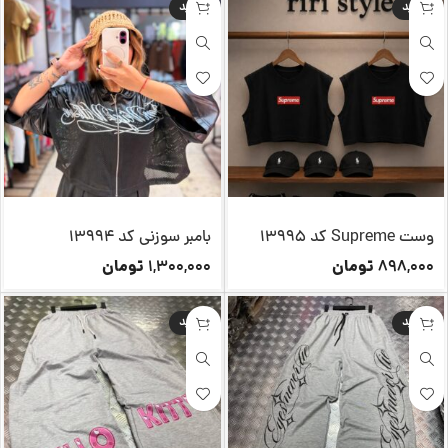
جدید
جدید
وست Supreme کد 13995
بامبر سوزنی کد 13994
تومان
تومان
1,300,000
898,000
جدید
جدید