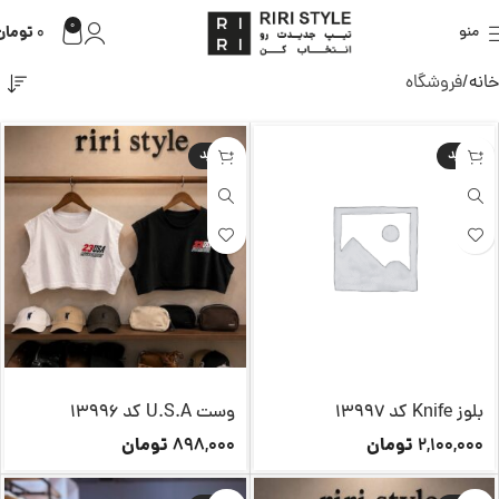
0
تومان
منو
0
خانه
فروشگاه
جدید
جدید
بلوز Knife کد 13997
وست U.S.A کد 13996
تومان
تومان
898,000
2,100,000