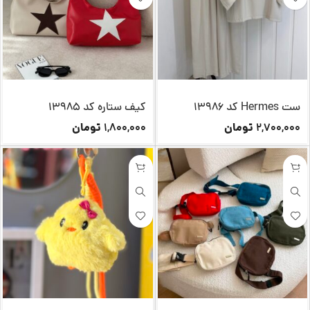
ست Hermes کد 13986
کیف ستاره کد 13985
تومان
تومان
1,800,000
2,700,000