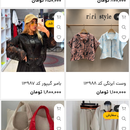
تومان
تومان
850,000
800,000
جدید
جدید
تکرار شد
وست آبرنگی کد 13988
بامبر گیپور کد 13987
تومان
تومان
1,800,000
1,100,000
جدید
پیش سفارش