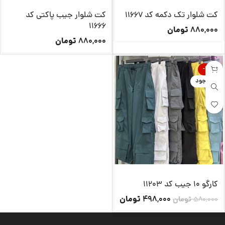
کت شلوار تک دکمه کد 11667
کت شلوار جیب پاکتی کد
11666
تومان
880,000
تومان
880,000
-14%
ناموجود
کارگو 10 جیب کد 11203
تومان
498,000
580,000
تومان