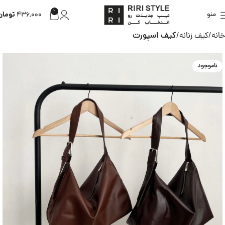
2
تومان
منو
436,000
خانه
کیف زنانه
کیف اسپورت
ناموجود