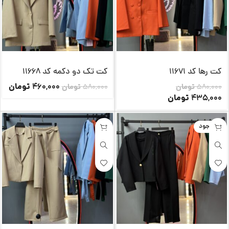
کت رها کد 11671
کت تک دو دکمه کد 11668
تومان
460,000
580,000
تومان
580,000
تومان
تومان
435,000
ناموجود