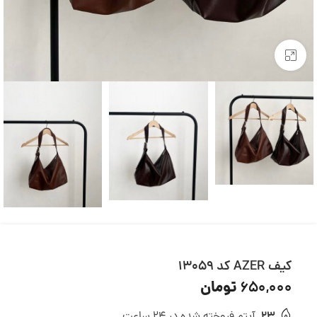
بزرگنمایی تصویر
کیف AZER کد 13059
تومان
650,000
23
آیتم فروخته شده در 24 ساعت