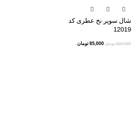
شال سوپر نخ عطری کد
12019
85,000
تومان
150,000
تومان
راهنمای خرید از ری ری
راهنمای ثبت سفارش
شیوه پرداخت
پیگیری سفارشات
اطلاعات ری ری
ری ری مگ
حریم خصوصی
قوانین و مقررات
خدمات مشتریان ری ری