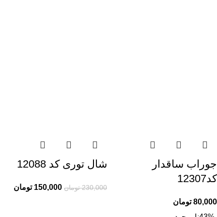
جوراب ساقدار
شال توری کد 12088
کد12307
150,000
تومان
230,000
تومان
80,000
تومان
-43%
ناموجود