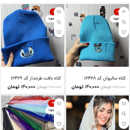
-22%
-24%
ناموجود
ناموجود
کلاه سالیوان کد 12468
کلاه بافت طرحدار کد 12429
تومان
تومان
140,000
140,000
185,000
تومان
180,000
تومان
-35%
ناموجود