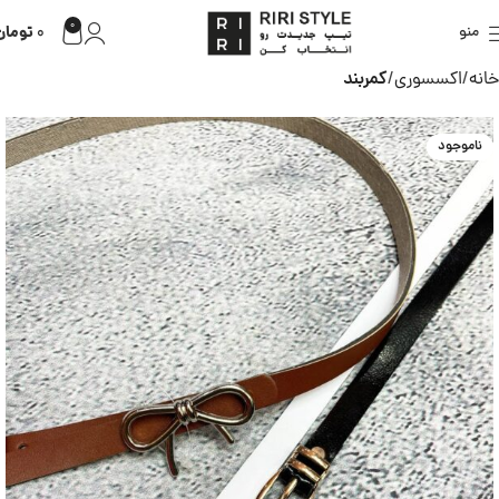
0
تومان
منو
0
خانه
اکسسوری
کمربند
ناموجود