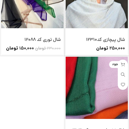
شال پیچازی کد12310
شال توری کد 12088
تومان
تومان
150,000
250,000
230,000
تومان
ناموجود