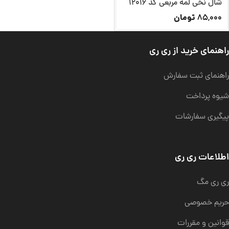
شال نخی لمه مربعی کد 12016
تومان
85,000
راهنمای خرید از ری ری
راهنمای ثبت سفارش
شیوه پرداخت
پیگیری سفارشات
اطلاعات ری ری
ری ری مگ
حریم خصوصی
قوانین و مقررات