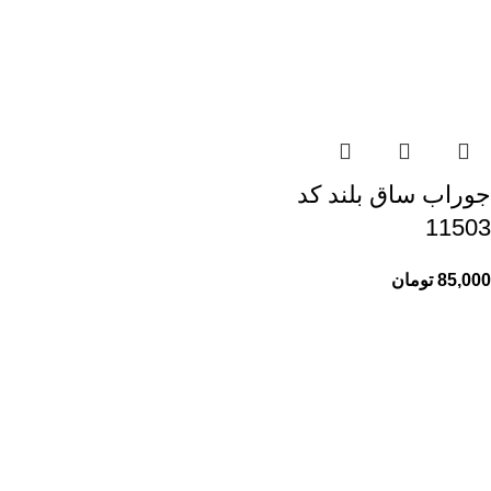
جوراب ساق بلند کد
11503
85,000
تومان
راهنمای خرید از ری ری
راهنمای ثبت سفارش
شیوه پرداخت
پیگیری سفارشات
اطلاعات ری ری