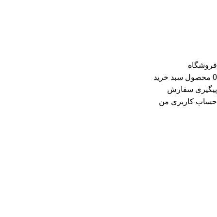
کیف و کفش و در گروه اکسسوری کلاه، دستکش، شال گردن، صندل،
جوراب، چتر، ساعت، شال و روسری، زیورآلات و در گروه زیبایی و
سلامت شامل عطر و ادکلن و لوازم آرایشی است
فروشگاه
0
محصول
سبد خرید
پیگیری سفارش
حساب کاربری من