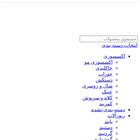
انتخاب دسته بندی
اکسسوری
اکسسوری مو
جاکلیدی
جوراب
دستکش
شال و روسری
عینک
کلاه و سرپوش
کمربند
دسته-بندی-نشده
زیورآلات
پابند
دستبند
گردنبند
گوشواره