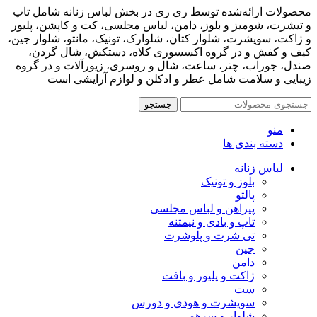
محصولات ارائه‌شده توسط ری ری در بخش لباس زنانه شامل تاپ
و تیشرت، شومیز و بلوز، دامن، لباس مجلسی، کت و کاپشن، پلیور
و ژاکت، سویشرت، شلوار کتان، شلوارک، تونیک، مانتو، شلوار جین،
کیف و کفش و در گروه اکسسوری کلاه، دستکش، شال گردن،
صندل، جوراب، چتر، ساعت، شال و روسری، زیورآلات و در گروه
زیبایی و سلامت شامل عطر و ادکلن و لوازم آرایشی است
جستجو
منو
دسته بندی ها
لباس زنانه
بلوز و تونیک
پالتو
پیراهن و لباس مجلسی
تاپ و بادی و نیمتنه
تی شرت و پلوشرت
جین
دامن
ژاکت و پلیور و بافت
ست
سویشرت و هودی و دورس
شلوار و سرهمی