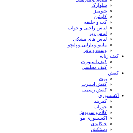
شلوارک
شومیز
کاپشن
کت و جلیقه
لباس راحتی و خواب
لباس زیر
لباس های مشکی
مانتو و بارانی و پانچو
وست و پافر
کیف زنانه
کیف اسپورت
کیف مجلسی
کفش
بوت
کفش اسپرت
کفش رسمی
اکسسوری
کمربند
جوراب
کلاه و سرپوش
اکسسوری مو
جاکلیدی
دستکش