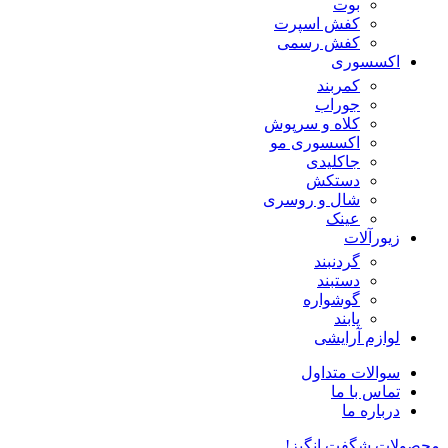
بوت
کفش اسپرت
کفش رسمی
اکسسوری
کمربند
جوراب
کلاه و سرپوش
اکسسوری مو
جاکلیدی
دستکش
شال و روسری
عینک
زیورآلات
گردنبند
دستبند
گوشواره
پابند
لوازم آرایشی
سوالات متداول
تماس با ما
درباره ما
محصولات شگفت انگیز!