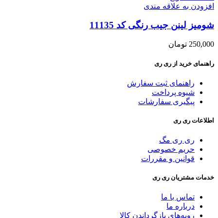
افزودن به علاقه مندی
شومیز لینن جیب رنگی کد 11135
250,000
تومان
راهنمای خرید از ری ری
راهنمای ثبت سفارش
شیوه پرداخت
پیگیری سفارشات
اطلاعات ری ری
ری ری مگ
حریم خصوصی
قوانین و مقررات
خدمات مشتریان ری ری
تماس با ما
درباره ما
رویه‌های بازگرداندن کالا