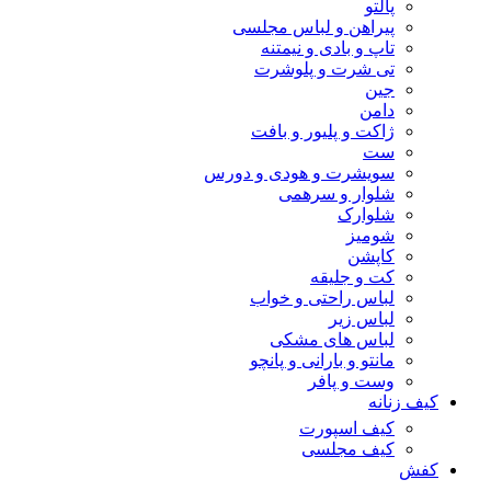
پالتو
پیراهن و لباس مجلسی
تاپ و بادی و نیمتنه
تی شرت و پلوشرت
جین
دامن
ژاکت و پلیور و بافت
ست
سویشرت و هودی و دورس
شلوار و سرهمی
شلوارک
شومیز
کاپشن
کت و جلیقه
لباس راحتی و خواب
لباس زیر
لباس های مشکی
مانتو و بارانی و پانچو
وست و پافر
کیف زنانه
کیف اسپورت
کیف مجلسی
کفش