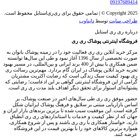
09197689414
Copyright 2025 © | تمامی حقوق برای ری‌ری‌استایل محفوظ است.
طراحی سایت
توسط
دایناوب
درباره ری ری استایل
فروشگاه اینترنتی پوشاک ری ری
مرکز خرید آنلاین ری ری فعالیت خود را در زمینه پوشاک بانوان به
‌صورت تخصصی از سال 1396 آغاز نمود و طی این سال‌ها توانسته
ضمن همکاری با بیش از 400 برند ایرانی و بین‌المللی، در مسیر بهبود
تجربه خرید آنلاین پوشاک در ایران گام بردارد. مهم‌ترین رسالت ری
ری بهبود کیفیت سبک زندگی است که رضایت اکثریت مشتریان
گرامی از این فروشگاه اینترنتی گواهی بر این ادعاست؛ رضایتی که
پشتوانه‌ای استوار برای تحقق دیگر اهداف بلند مدت ری ری است.
حضور موفق ری ری طی سال‌های اخیر در صنعت پوشاک، بر
اساس بازاریابی مبتنی بر سلایق و فرهنگ پوشاک ایرانیان شکل‌
گرفته است. این موفقیت سبب شده تا برترین برندهای بازار ایران و
جهان که از نظر کیفیت و خدمات با استانداردهای ری ری انطباق
دارند، خواستار همکاری با ری ری باشند و پس از شروع همکاری،
همواره برترین کالاهای خود را با بهترین قیمت در این فروشگاه
عرضه کنند.