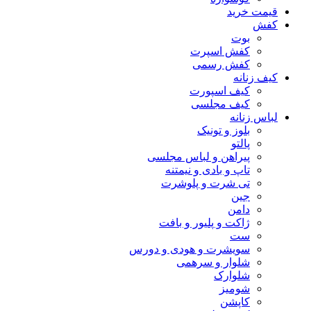
قیمت خرید
کفش
بوت
کفش اسپرت
کفش رسمی
کیف زنانه
کیف اسپورت
کیف مجلسی
لباس زنانه
بلوز و تونیک
پالتو
پیراهن و لباس مجلسی
تاپ و بادی و نیمتنه
تی شرت و پلوشرت
جین
دامن
ژاکت و پلیور و بافت
ست
سویشرت و هودی و دورس
شلوار و سرهمی
شلوارک
شومیز
کاپشن