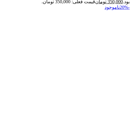
بود.
350,000
تومان
قیمت فعلی: 350,000 تومان.
-20%
ناموجود