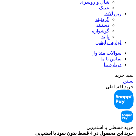
شال و روسری
عینک
زیورآلات
گردنبند
دستبند
گوشواره
پابند
لوازم آرایشی
سوالات متداول
تماس با ما
درباره ما
سبد خرید
بستن
خرید اقساطی
خرید قسطی با اسنپ‌‌پی
خرید این محصول در 4 قسط بدون سود با اسنپ‌‌پی