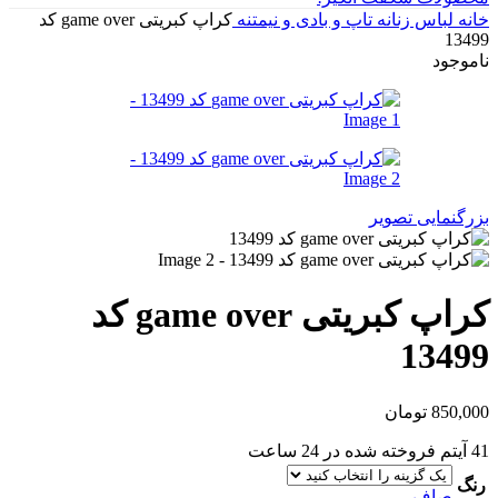
خانه
لباس زنانه
تاپ و بادی و نیمتنه
کراپ کبریتی game over کد
13499
ناموجود
بزرگنمایی تصویر
کراپ کبریتی game over کد
13499
850,000
تومان
41
آیتم فروخته شده در 24 ساعت
رنگ
صاف