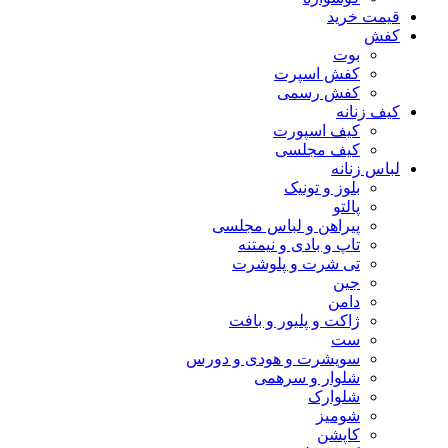
قیمت خرید
کفش
بوت
کفش اسپرت
کفش رسمی
کیف زنانه
کیف اسپورت
کیف مجلسی
لباس زنانه
بلوز و تونیک
پالتو
پیراهن و لباس مجلسی
تاپ و بادی و نیمتنه
تی شرت و پلوشرت
جین
دامن
ژاکت و پلیور و بافت
ست
سویشرت و هودی و دورس
شلوار و سرهمی
شلوارک
شومیز
کاپشن