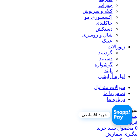
جوراب
کلاه و سرپوش
اکسسوری مو
جاکلیدی
دستکش
شال و روسری
عینک
زیورآلات
گردنبند
دستبند
گوشواره
پابند
لوازم آرایشی
سوالات متداول
تماس با ما
درباره ما
سبد خرید
خرید اقساطی
بستن
فروشگاه
0
محصول
سبد خرید
پیگیری سفارش
حساب کاربری من