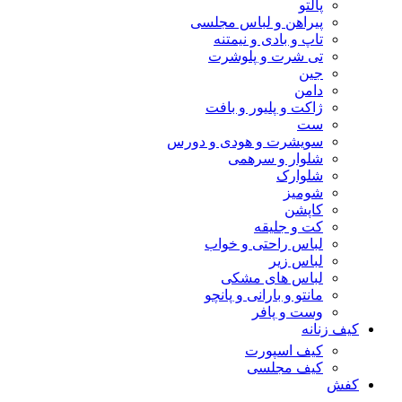
پالتو
پیراهن و لباس مجلسی
تاپ و بادی و نیمتنه
تی شرت و پلوشرت
جین
دامن
ژاکت و پلیور و بافت
ست
سویشرت و هودی و دورس
شلوار و سرهمی
شلوارک
شومیز
کاپشن
کت و جلیقه
لباس راحتی و خواب
لباس زیر
لباس های مشکی
مانتو و بارانی و پانچو
وست و پافر
کیف زنانه
کیف اسپورت
کیف مجلسی
کفش