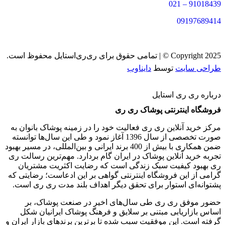
91018439 – 021
09197689414
Copyright 2025 © | تمامی حقوق برای ری‌ری‌استایل محفوظ است.
طراحی سایت
توسط
دایناوب
درباره ری ری استایل
فروشگاه اینترنتی پوشاک ری ری
مرکز خرید آنلاین ری ری فعالیت خود را در زمینه پوشاک بانوان به
‌صورت تخصصی از سال 1396 آغاز نمود و طی این سال‌ها توانسته
ضمن همکاری با بیش از 400 برند ایرانی و بین‌المللی، در مسیر بهبود
تجربه خرید آنلاین پوشاک در ایران گام بردارد. مهم‌ترین رسالت ری
ری بهبود کیفیت سبک زندگی است که رضایت اکثریت مشتریان
گرامی از این فروشگاه اینترنتی گواهی بر این ادعاست؛ رضایتی که
پشتوانه‌ای استوار برای تحقق دیگر اهداف بلند مدت ری ری است.
حضور موفق ری ری طی سال‌های اخیر در صنعت پوشاک، بر
اساس بازاریابی مبتنی بر سلایق و فرهنگ پوشاک ایرانیان شکل‌
گرفته است. این موفقیت سبب شده تا برترین برندهای بازار ایران و