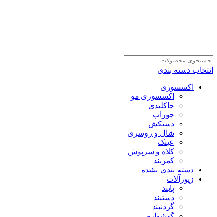
انتخاب دسته بندی
اکسسوری
اکسسوری مو
جاکلیدی
جوراب
دستکش
شال و روسری
عینک
کلاه و سرپوش
کمربند
دسته-بندی-نشده
زیورآلات
پابند
دستبند
گردنبند
گوشواره