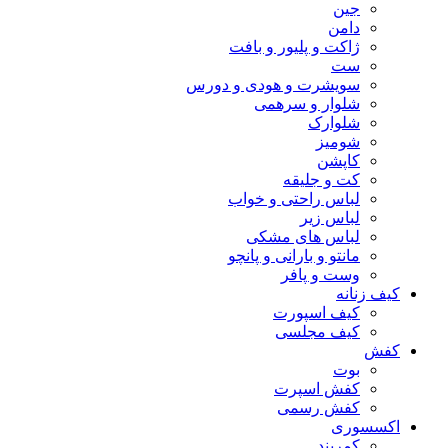
جین
دامن
ژاکت و پلیور و بافت
ست
سویشرت و هودی و دورس
شلوار و سرهمی
شلوارک
شومیز
کاپشن
کت و جلیقه
لباس راحتی و خواب
لباس زیر
لباس های مشکی
مانتو و بارانی و پانچو
وست و پافر
کیف زنانه
کیف اسپورت
کیف مجلسی
کفش
بوت
کفش اسپرت
کفش رسمی
اکسسوری
کمربند