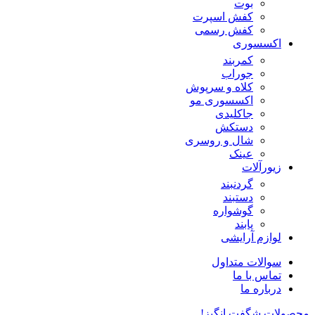
بوت
کفش اسپرت
کفش رسمی
اکسسوری
کمربند
جوراب
کلاه و سرپوش
اکسسوری مو
جاکلیدی
دستکش
شال و روسری
عینک
زیورآلات
گردنبند
دستبند
گوشواره
پابند
لوازم آرایشی
سوالات متداول
تماس با ما
درباره ما
محصولات شگفت انگیز!