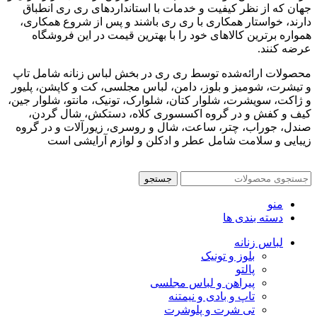
جهان که از نظر کیفیت و خدمات با استانداردهای ری ری انطباق
دارند، خواستار همکاری با ری ری باشند و پس از شروع همکاری،
همواره برترین کالاهای خود را با بهترین قیمت در این فروشگاه
عرضه کنند.
محصولات ارائه‌شده توسط ری ری در بخش لباس زنانه شامل تاپ
و تیشرت، شومیز و بلوز، دامن، لباس مجلسی، کت و کاپشن، پلیور
و ژاکت، سویشرت، شلوار کتان، شلوارک، تونیک، مانتو، شلوار جین،
کیف و کفش و در گروه اکسسوری کلاه، دستکش، شال گردن،
صندل، جوراب، چتر، ساعت، شال و روسری، زیورآلات و در گروه
زیبایی و سلامت شامل عطر و ادکلن و لوازم آرایشی است
جستجو
منو
دسته بندی ها
لباس زنانه
بلوز و تونیک
پالتو
پیراهن و لباس مجلسی
تاپ و بادی و نیمتنه
تی شرت و پلوشرت