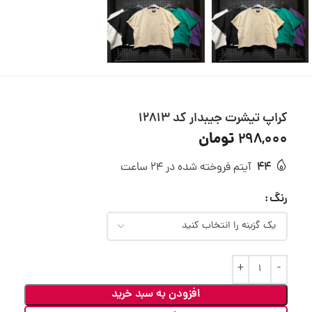
کراپ تیشرت جیبدار کد 12813
تومان
298,000
44
آیتم فروخته شده در 24 ساعت
رنگ
افزودن به سبد خرید