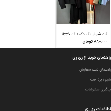
کت شلوار تک دکمه کد 11667
تومان
880,000
راهنمای خرید از ری ری
راهنمای ثبت سفارش
شیوه پرداخت
پیگیری سفارشات
اطلاعات ری ری