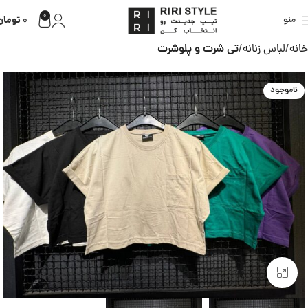
0
تومان
منو
0
خانه
لباس زنانه
تی شرت و پلوشرت
ناموجود
بزرگنمایی تصویر