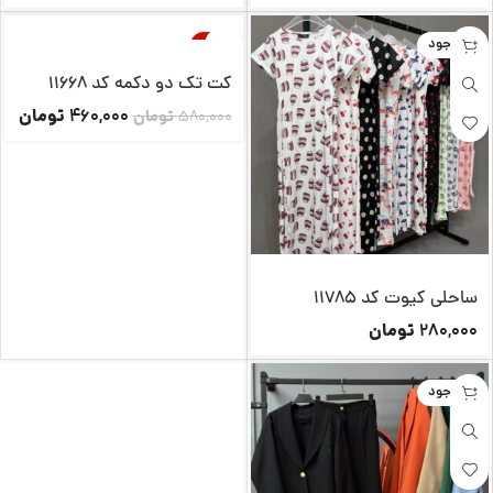
ناموجود
-21%
ناموجود
کت تک دو دکمه کد 11668
تومان
460,000
580,000
تومان
ساحلی کیوت کد 11785
تومان
280,000
ناموجود