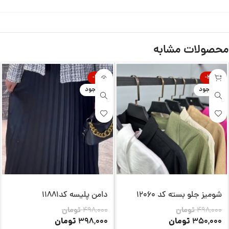
محصولات مشابه
-20%
-30%
ناموجود
ناموجود
شومیز جلو بسته کد 12060
دامن پلیسه کد11881
498,000
تومان
498,000
تومان
تومان
تومان
398,000
350,000