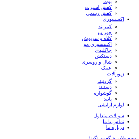
بوت
کفش اسپرت
کفش رسمی
اکسسوری
کمربند
جوراب
کلاه و سرپوش
اکسسوری مو
جاکلیدی
دستکش
شال و روسری
عینک
زیورآلات
گردنبند
دستبند
گوشواره
پابند
لوازم آرایشی
سوالات متداول
تماس با ما
درباره ما
محصولات شگفت انگیز!