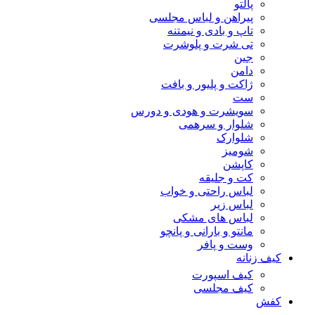
پالتو
پیراهن و لباس مجلسی
تاپ و بادی و نیمتنه
تی شرت و پلوشرت
جین
دامن
ژاکت و پلیور و بافت
ست
سویشرت و هودی و دورس
شلوار و سرهمی
شلوارک
شومیز
کاپشن
کت و جلیقه
لباس راحتی و خواب
لباس زیر
لباس های مشکی
مانتو و بارانی و پانچو
وست و پافر
کیف زنانه
کیف اسپورت
کیف مجلسی
کفش