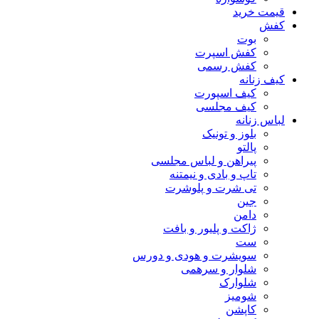
قیمت خرید
کفش
بوت
کفش اسپرت
کفش رسمی
کیف زنانه
کیف اسپورت
کیف مجلسی
لباس زنانه
بلوز و تونیک
پالتو
پیراهن و لباس مجلسی
تاپ و بادی و نیمتنه
تی شرت و پلوشرت
جین
دامن
ژاکت و پلیور و بافت
ست
سویشرت و هودی و دورس
شلوار و سرهمی
شلوارک
شومیز
کاپشن