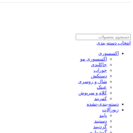
انتخاب دسته بندی
اکسسوری
اکسسوری مو
جاکلیدی
جوراب
دستکش
شال و روسری
عینک
کلاه و سرپوش
کمربند
دسته-بندی-نشده
زیورآلات
پابند
دستبند
گردنبند
گوشواره