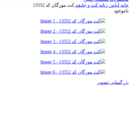
خانه
لباس زنانه
کت و جلیقه
کت مورگان کد 13552
ناموجود
بزرگنمایی تصویر