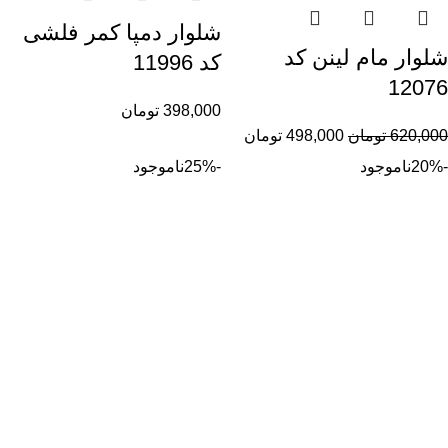
شلوار دمپا کمر فلشی
شلوار مام لینن کد
کد 11996
12076
398,000
تومان
620,000
تومان
498,000
تومان
-20%
ناموجود
-25%
ناموجود