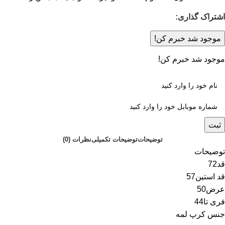
اشتراک گذاری:
موجود شد خبرم کن!
موجود شد خبرم کن!
ثبت
توضیحات
توضیحات تکمیلی
نظرات (0)
توضیحات
قد72
قد استین57
عرض50
فری تا44
جنس کرپ لمه