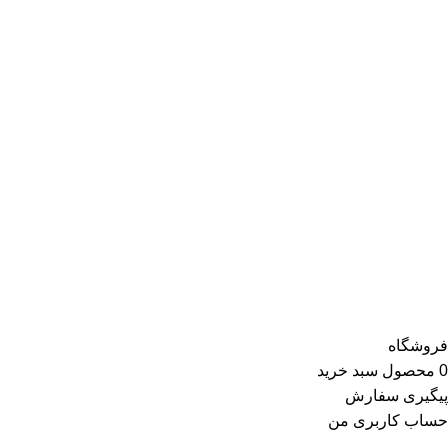
بازاریابی مبتنی بر سلایق و فرهنگ پوشاک ایرانیان شکل‌ گرفته است.
این موفقیت سبب شده تا برترین برندهای بازار ایران و جهان که از
نظر کیفیت و خدمات با استانداردهای ری ری انطباق دارند، خواستار
همکاری با ری ری باشند و پس از شروع همکاری، همواره برترین
کالاهای خود را با بهترین قیمت در این فروشگاه عرضه کنند.
محصولات ارائه‌شده توسط ری ری در بخش لباس زنانه شامل تاپ و
تیشرت، شومیز و بلوز، دامن، لباس مجلسی، کت و کاپشن، پلیور و
ژاکت، سویشرت، شلوار کتان، شلوارک، تونیک، مانتو، شلوار جین،
کیف و کفش و در گروه اکسسوری کلاه، دستکش، شال گردن، صندل،
جوراب، چتر، ساعت، شال و روسری، زیورآلات و در گروه زیبایی و
سلامت شامل عطر و ادکلن و لوازم آرایشی است
فروشگاه
0
محصول
سبد خرید
پیگیری سفارش
حساب کاربری من