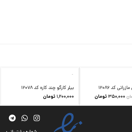
ناموجود
زراتی کد 12086
بیلر کارگو چند کاره کد 12078
تومان
تومان
1,200,000
350,000
ان