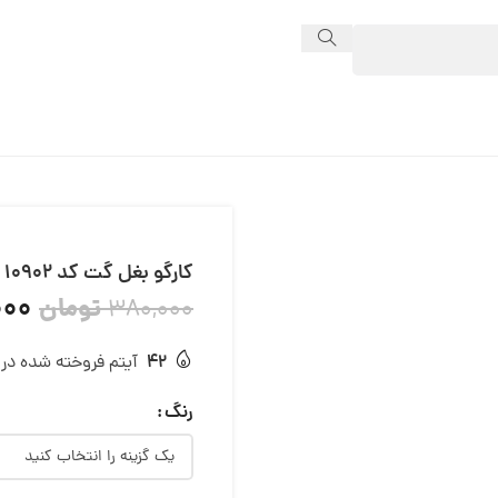
کارگو بغل گت کد 10902
000
تومان
380,000
42
آیتم فروخته شده در 24 ساعت
رنگ