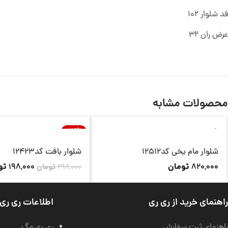
قد شلوار 102
عرض ران 32
محصولات مشابه
ناموجود
-34%
ناموجود
شلوار مام یخی کد12512
شلوار بافت کد12423
تومان
تو
198,000
820,000
298,000
تومان
راهنمای خرید از ری ری
اطلاعات ری ری
راهنمای ثبت سفارش
ری ری مگ