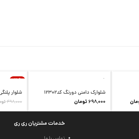
ناموجود
-30%
ناموجود
شلوارک دامنی دورنگ کد12302
شلوار پلنگی ما
مان
تومان
698,000
498,000
توم
خدمات مشتریان ری ری
تماس با ما