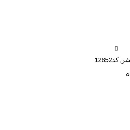
کد12852
ن