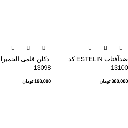
ضدآفتاب ESTELIN کد
ادکلن قلمی الحمبرا 
13098
13100
380,000
تومان
198,000
تومان
راهنمای خرید از ری ری
اطلاعات ری ری
راهنمای ثبت سفارش
ری ری مگ
شیوه پرداخت
حریم خصوصی
پیگیری سفارشات
قوانین و مقررات