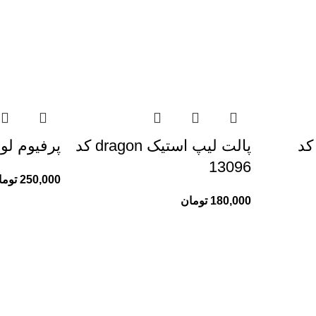
کد
پالت لیپ استیک dragon کد
پرفیوم لوشن 
13096
250,000
توما
180,000
تومان
خدمات مشتریان ری ری
تماس با ما
درباره ما
رویه‌های بازگرداندن کالا