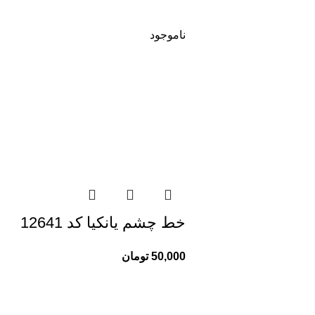
ناموجود
خط چشم یانکیا کد 12641
50,000
تومان