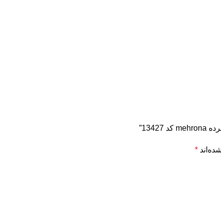
1342”
ده‌اند
*