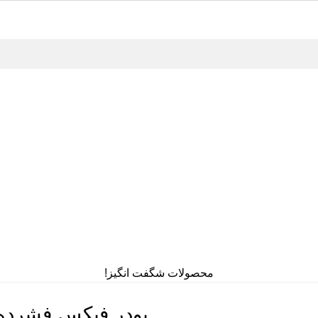
محصولات شگفت انگیز!
پودر فیکس فشرده mehrona کد 427