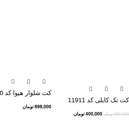
کت شلوار هیوا کد 11670
کت تک کایلی کد 11911
898,000
تومان
400,000
تومان
580,000
تومان
راهنمای خرید از ری ری
اطلاعات ری ری