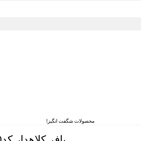
محصولات شگفت انگیز!
پافر کلاهدار کد12570