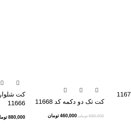
کت شلوار 
کت تک دو دکمه کد 11668
11666
460,000
تومان
580,000
تومان
880,000
توما
خدمات مشتریان ری ری