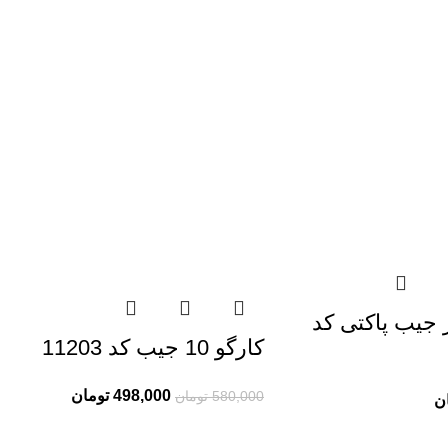
جیب پاکتی کد
کارگو 10 جیب کد 11203
498,000
تومان
580,000
تومان
ن