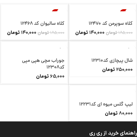
-24%
-24%
ناموجود
ناموجود
کلاه سوپرمن کد 12470
کلاه سالیوان کد 12468
تومان
تومان
140,000
140,000
185,000
تومان
185,000
تومان
ناموجود
شال پیچازی کد12310
جوراب مچی هپی مپی
کد12308
تومان
250,000
تومان
65,000
ناموجود
لیپ گلس میوه ای کد12231
تومان
80,000
راهنمای خرید از ری ری