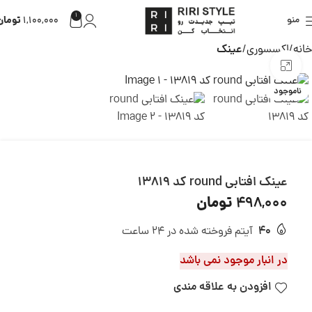
1
تومان
منو
1,100,000
خانه
اکسسوری
عینک
بزرگنمایی تصویر
ناموجود
عینک افتابی round کد 13819
تومان
498,000
40
آیتم فروخته شده در 24 ساعت
در انبار موجود نمی باشد
افزودن به علاقه مندی