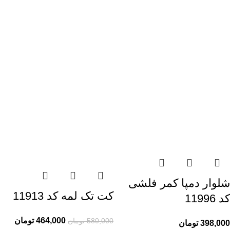
شلوار دمپا کمر فلشی
کت تک لمه کد 11913
کد 11996
464,000
تومان
580,000
تومان
398,000
تومان