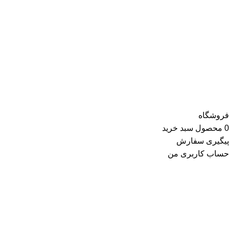
محصولات ارائه‌شده توسط ری ری در بخش لباس زنانه شامل تاپ و
تیشرت، شومیز و بلوز، دامن، لباس مجلسی، کت و کاپشن، پلیور و
ژاکت، سویشرت، شلوار کتان، شلوارک، تونیک، مانتو، شلوار جین،
کیف و کفش و در گروه اکسسوری کلاه، دستکش، شال گردن، صندل،
جوراب، چتر، ساعت، شال و روسری، زیورآلات و در گروه زیبایی و
سلامت شامل عطر و ادکلن و لوازم آرایشی است
فروشگاه
0
محصول
سبد خرید
پیگیری سفارش
حساب کاربری من