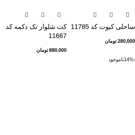
ساحلی کیوت کد 11785
کت شلوار تک دکمه کد
11667
280,000
تومان
880,000
تومان
-14%
ناموجود