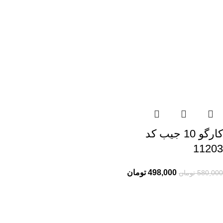
کارگو 10 جیب کد
11203
498,000
تومان
580,000
تومان
راهنمای خرید از ری ری
راهنمای ثبت سفارش
شیوه پرداخت