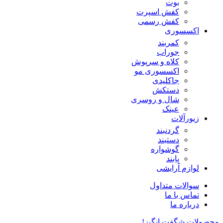
بوت
کفش اسپرت
کفش رسمی
اکسسوری
کمربند
جوراب
کلاه و سرپوش
اکسسوری مو
جاکلیدی
دستکش
شال و روسری
عینک
زیورآلات
گردنبند
دستبند
گوشواره
پابند
لوازم آرایشی
سوالات متداول
تماس با ما
درباره ما
محصولات شگفت انگیز!