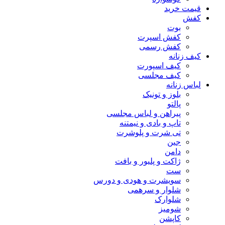
قیمت خرید
کفش
بوت
کفش اسپرت
کفش رسمی
کیف زنانه
کیف اسپورت
کیف مجلسی
لباس زنانه
بلوز و تونیک
پالتو
پیراهن و لباس مجلسی
تاپ و بادی و نیمتنه
تی شرت و پلوشرت
جین
دامن
ژاکت و پلیور و بافت
ست
سویشرت و هودی و دورس
شلوار و سرهمی
شلوارک
شومیز
کاپشن