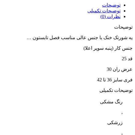
توضیحات
توضیحات تکمیلی
نظرات (0)
توضیحات
یه شورتک خنک با جنس عالی مناسب فصل تابستون …
جنس کار (پنبه سوپر اعلا)
قد 25
عرض ران 30
فری سایز 36 تا 42
توضیحات تکمیلی
رنگ مشکی
,
زرشکی
,