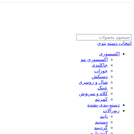
انتخاب دسته بندی
اکسسوری
اکسسوری مو
جاکلیدی
جوراب
دستکش
شال و روسری
عینک
کلاه و سرپوش
کمربند
دسته-بندی-نشده
زیورآلات
پابند
دستبند
گردنبند
گوشواره