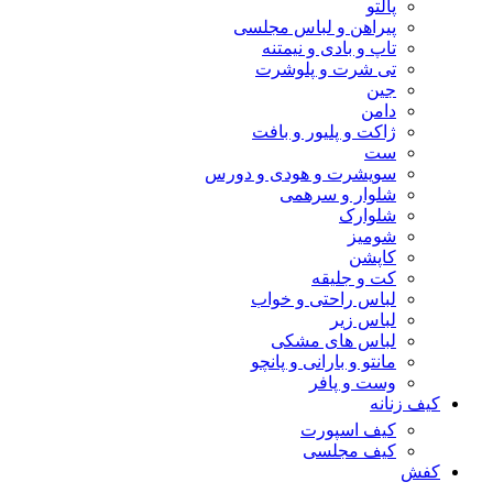
پالتو
پیراهن و لباس مجلسی
تاپ و بادی و نیمتنه
تی شرت و پلوشرت
جین
دامن
ژاکت و پلیور و بافت
ست
سویشرت و هودی و دورس
شلوار و سرهمی
شلوارک
شومیز
کاپشن
کت و جلیقه
لباس راحتی و خواب
لباس زیر
لباس های مشکی
مانتو و بارانی و پانچو
وست و پافر
کیف زنانه
کیف اسپورت
کیف مجلسی
کفش