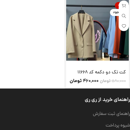
-21%
ناموجود
کت تک دو دکمه کد 11668
تومان
460,000
580,000
تومان
راهنمای خرید از ری ری
راهنمای ثبت سفارش
شیوه پرداخت