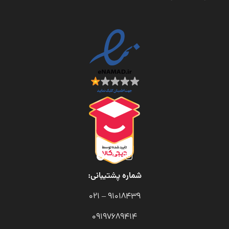
شماره پشتیبانی:
91018439 – 021
09197689414