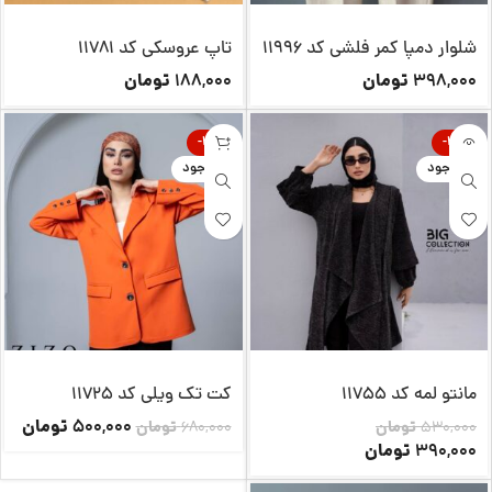
شلوار دمپا کمر فلشی کد 11996
تاپ عروسکی کد 11781
تومان
تومان
188,000
398,000
-26%
-26%
ناموجود
ناموجود
مانتو لمه کد 11755
کت تک ویلی کد 11725
تومان
500,000
530,000
تومان
680,000
تومان
تومان
390,000