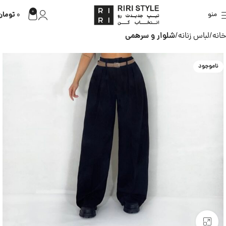
0
تومان
منو
0
خانه
لباس زنانه
شلوار و سرهمی
ناموجود
بزرگنمایی تصویر