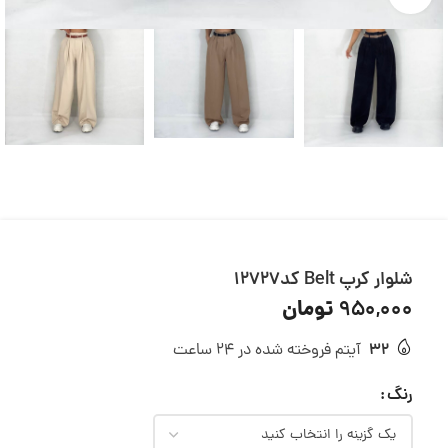
شلوار کرپ Belt کد12727
تومان
950,000
32
آیتم فروخته شده در 24 ساعت
رنگ