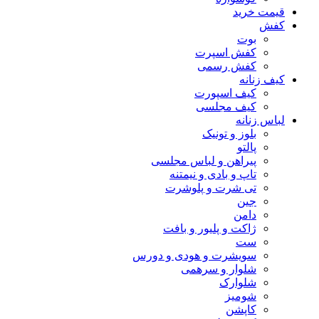
قیمت خرید
کفش
بوت
کفش اسپرت
کفش رسمی
کیف زنانه
کیف اسپورت
کیف مجلسی
لباس زنانه
بلوز و تونیک
پالتو
پیراهن و لباس مجلسی
تاپ و بادی و نیمتنه
تی شرت و پلوشرت
جین
دامن
ژاکت و پلیور و بافت
ست
سویشرت و هودی و دورس
شلوار و سرهمی
شلوارک
شومیز
کاپشن