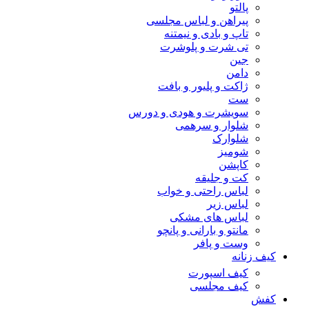
پالتو
پیراهن و لباس مجلسی
تاپ و بادی و نیمتنه
تی شرت و پلوشرت
جین
دامن
ژاکت و پلیور و بافت
ست
سویشرت و هودی و دورس
شلوار و سرهمی
شلوارک
شومیز
کاپشن
کت و جلیقه
لباس راحتی و خواب
لباس زیر
لباس های مشکی
مانتو و بارانی و پانچو
وست و پافر
کیف زنانه
کیف اسپورت
کیف مجلسی
کفش