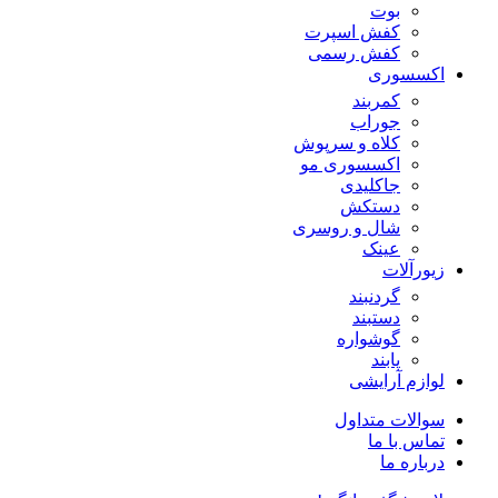
بوت
کفش اسپرت
کفش رسمی
اکسسوری
کمربند
جوراب
کلاه و سرپوش
اکسسوری مو
جاکلیدی
دستکش
شال و روسری
عینک
زیورآلات
گردنبند
دستبند
گوشواره
پابند
لوازم آرایشی
سوالات متداول
تماس با ما
درباره ما