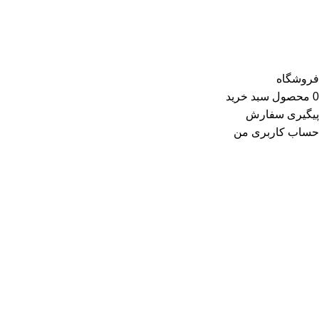
جوراب، چتر، ساعت، شال و روسری، زیورآلات و در گروه زیبایی و
سلامت شامل عطر و ادکلن و لوازم آرایشی است
فروشگاه
0
محصول
سبد خرید
پیگیری سفارش
حساب کاربری من