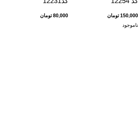
کد 12254
کد12231
150,000
تومان
80,000
تومان
ناموجود