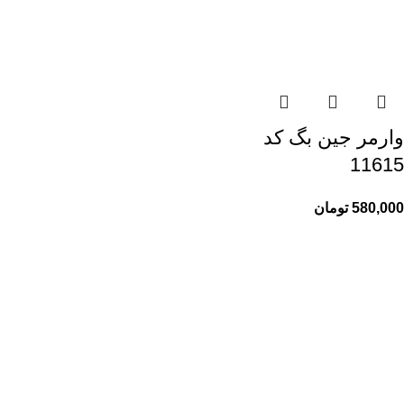
وارمر جین بگ کد
11615
580,000
تومان
راهنمای خرید از ری ری
راهنمای ثبت سفارش
شیوه پرداخت
پیگیری سفارشات
اطلاعات ری ری
ری ری مگ