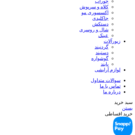
جوراب
کلاه و سرپوش
اکسسوری مو
جاکلیدی
دستکش
شال و روسری
عینک
زیورآلات
گردنبند
دستبند
گوشواره
پابند
لوازم آرایشی
سوالات متداول
تماس با ما
درباره ما
سبد خرید
بستن
خرید اقساطی