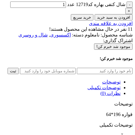
شال کنفی بهاره کد12719 عدد
افزودن به سبد خرید
خرید سریع
افزودن به علاقه مندی
11
نفر در حال مشاهده این محصول هستند!
شناسه محصول:
نامعلوم
دسته:
اکسسوری
,
شال و روسری
اشتراک گذاری:
موجود شد خبرم کن!
موجود شد خبرم کن!
ثبت
توضیحات
توضیحات تکمیلی
نظرات (0)
توضیحات
قواره 196*64
توضیحات تکمیلی