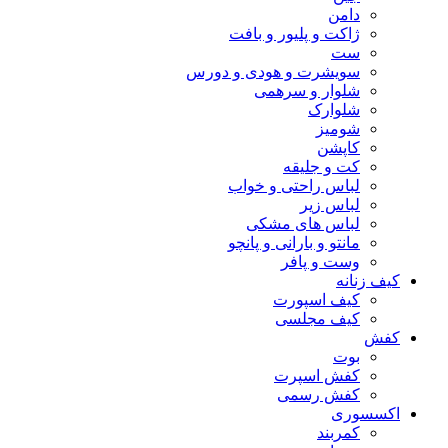
دامن
ژاکت و پلیور و بافت
ست
سویشرت و هودی و دورس
شلوار و سرهمی
شلوارک
شومیز
کاپشن
کت و جلیقه
لباس راحتی و خواب
لباس زیر
لباس های مشکی
مانتو و بارانی و پانچو
وست و پافر
کیف زنانه
کیف اسپورت
کیف مجلسی
کفش
بوت
کفش اسپرت
کفش رسمی
اکسسوری
کمربند