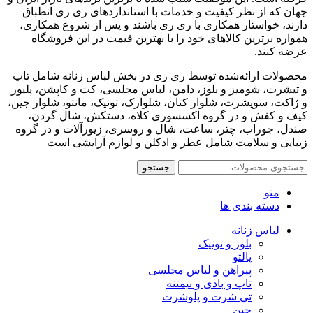
جهان که از نظر کیفیت و خدمات با استانداردهای ری ری انطباق
دارند، خواستار همکاری با ری ری باشند و پس از شروع همکاری،
همواره برترین کالاهای خود را با بهترین قیمت در این فروشگاه
عرضه کنند.
محصولات ارائه‌شده توسط ری ری در بخش لباس زنانه شامل تاپ
و تیشرت، شومیز و بلوز، دامن، لباس مجلسی، کت و کاپشن، پلیور
و ژاکت، سویشرت، شلوار کتان، شلوارک، تونیک، مانتو، شلوار جین،
کیف و کفش و در گروه اکسسوری کلاه، دستکش، شال گردن،
صندل، جوراب، چتر، ساعت، شال و روسری، زیورآلات و در گروه
زیبایی و سلامت شامل عطر و ادکلن و لوازم آرایشی است
جستجو
منو
دسته بندی ها
لباس زنانه
بلوز و تونیک
پالتو
پیراهن و لباس مجلسی
تاپ و بادی و نیمتنه
تی شرت و پلوشرت
جین