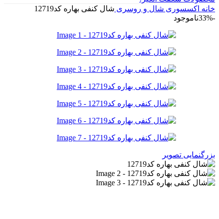
خانه
اکسسوری
شال و روسری
شال کنفی بهاره کد12719
-33%
ناموجود
بزرگنمایی تصویر