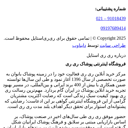
شماره پشتیبانی:
91018439 – 021
09197689414
Copyright 2025 © | تمامی حقوق برای ری‌ری‌استایل محفوظ است.
طراحی سایت
توسط
دایناوب
درباره ری ری استایل
فروشگاه اینترنتی پوشاک ری ری
مرکز خرید آنلاین ری ری فعالیت خود را در زمینه پوشاک بانوان به
‌صورت تخصصی از سال 1396 آغاز نمود و طی این سال‌ها توانسته
ضمن همکاری با بیش از 400 برند ایرانی و بین‌المللی، در مسیر بهبود
تجربه خرید آنلاین پوشاک در ایران گام بردارد. مهم‌ترین رسالت ری
ری بهبود کیفیت سبک زندگی است که رضایت اکثریت مشتریان
گرامی از این فروشگاه اینترنتی گواهی بر این ادعاست؛ رضایتی که
پشتوانه‌ای استوار برای تحقق دیگر اهداف بلند مدت ری ری است.
حضور موفق ری ری طی سال‌های اخیر در صنعت پوشاک، بر
اساس بازاریابی مبتنی بر سلایق و فرهنگ پوشاک ایرانیان شکل‌
گرفته است. این موفقیت سبب شده تا برترین برندهای بازار ایران و