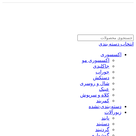
انتخاب دسته بندی
اکسسوری
اکسسوری مو
جاکلیدی
جوراب
دستکش
شال و روسری
عینک
کلاه و سرپوش
کمربند
دسته-بندی-نشده
زیورآلات
پابند
دستبند
گردنبند
گوشواره