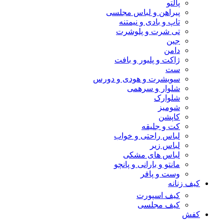
پالتو
پیراهن و لباس مجلسی
تاپ و بادی و نیمتنه
تی شرت و پلوشرت
جین
دامن
ژاکت و پلیور و بافت
ست
سویشرت و هودی و دورس
شلوار و سرهمی
شلوارک
شومیز
کاپشن
کت و جلیقه
لباس راحتی و خواب
لباس زیر
لباس های مشکی
مانتو و بارانی و پانچو
وست و پافر
کیف زنانه
کیف اسپورت
کیف مجلسی
کفش