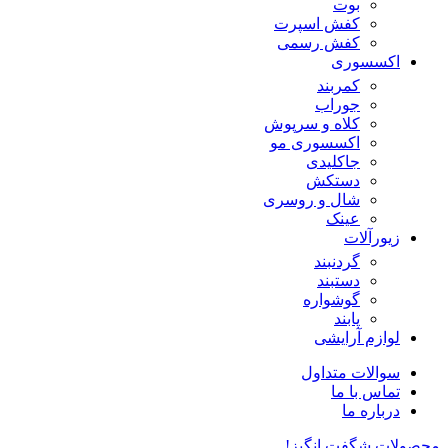
بوت
کفش اسپرت
کفش رسمی
اکسسوری
کمربند
جوراب
کلاه و سرپوش
اکسسوری مو
جاکلیدی
دستکش
شال و روسری
عینک
زیورآلات
گردنبند
دستبند
گوشواره
پابند
لوازم آرایشی
سوالات متداول
تماس با ما
درباره ما
محصولات شگفت انگیز!