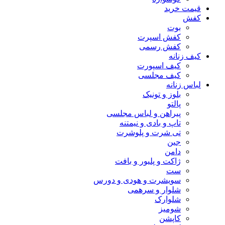
قیمت خرید
کفش
بوت
کفش اسپرت
کفش رسمی
کیف زنانه
کیف اسپورت
کیف مجلسی
لباس زنانه
بلوز و تونیک
پالتو
پیراهن و لباس مجلسی
تاپ و بادی و نیمتنه
تی شرت و پلوشرت
جین
دامن
ژاکت و پلیور و بافت
ست
سویشرت و هودی و دورس
شلوار و سرهمی
شلوارک
شومیز
کاپشن