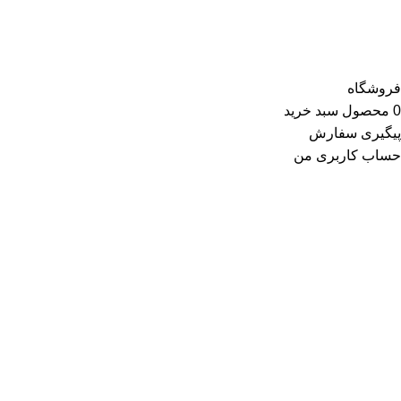
جوراب، چتر، ساعت، شال و روسری، زیورآلات و در گروه زیبایی و
سلامت شامل عطر و ادکلن و لوازم آرایشی است
فروشگاه
0
محصول
سبد خرید
پیگیری سفارش
حساب کاربری من