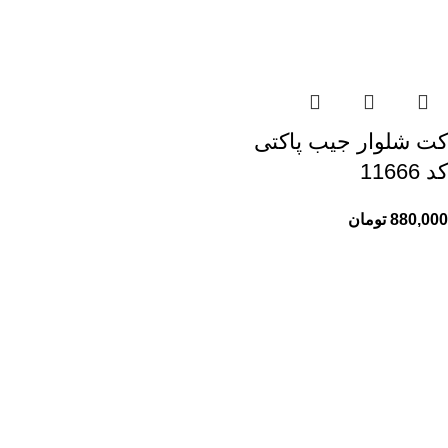
کت شلوار جیب پاکتی
کد 11666
880,000
تومان
راهنمای خرید از ری ری
راهنمای ثبت سفارش
شیوه پرداخت
پیگیری سفارشات
اطلاعات ری ری
ری ری مگ