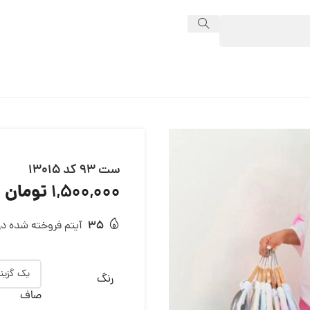
ست 93 کد 13015
تومان
1,500,000
35
آیتم فروخته شده در 24 ساع
رنگ
صاف