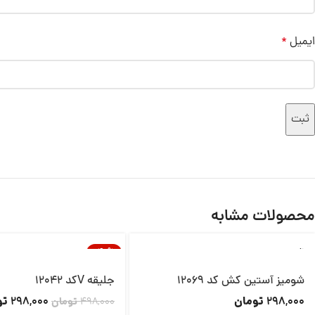
ایمیل
*
محصولات مشابه
ناموجود
-40%
شومیز آستین کش کد 12069
جلیقه Vکد 12042
تومان
تو
298,000
298,000
498,000
تومان