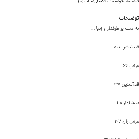
توضیحات
توضیحات تکمیلی
نظرات (0)
توضیحات
یه ست پر طرفدار و زیبا …
قد تیشرت 71
عرض 66
قدآستین 38
قدشلوار 110
عرض ران 37