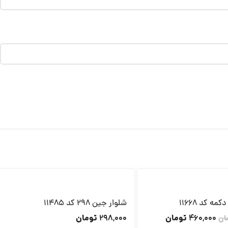
ه کد 11668
شلوار جین 298 کد 11485
تومان
تومان
298,000
460,000
ان