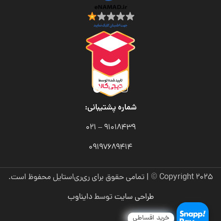
شماره پشتیبانی:
91018439 – 021
09197689414
Copyright 2025 © | تمامی حقوق برای ری‌ری‌استایل محفوظ است.
طراحی سایت
توسط
دایناوب
خرید اقساطی