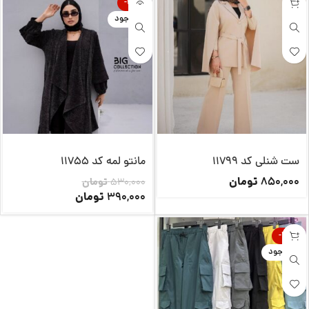
-26%
ناموجود
ست شنلی کد 11799
مانتو لمه کد 11755
تومان
850,000
530,000
تومان
تومان
390,000
-14%
ناموجود