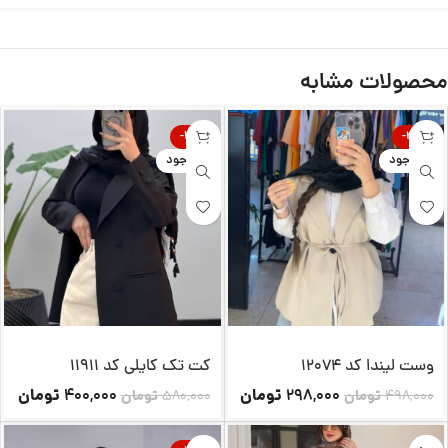
محصولات مشابه
-31%
-40%
ناموجود
ناموجود
وست لیندا کد 12074
کت تک کایلی کد 11911
تومان
تومان
400,000
298,000
498,000
تومان
580,000
تومان