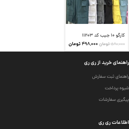
کارگو 10 جیب کد 11203
تومان
498,000
580,000
تومان
راهنمای خرید از ری ری
راهنمای ثبت سفارش
شیوه پرداخت
پیگیری سفارشات
اطلاعات ری ری