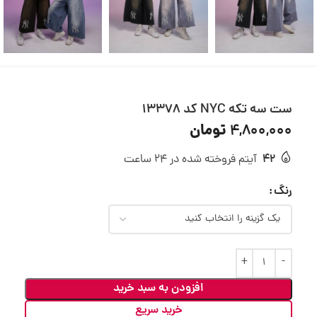
ست سه تکه NYC کد 13378
تومان
4,800,000
42
آیتم فروخته شده در 24 ساعت
رنگ
افزودن به سبد خرید
خرید سریع