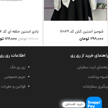
شومیز آستین کش کد 12069
بادی استین حلقه ای کد 11926
تومان
تو
128,000
298,000
188,000
تومان
راهنمای خرید از ری ری
اطلاعات ری ری
راهنمای ثبت سفارش
ری ری مگ
شیوه پرداخت
حریم خصوصی
پیگیری سفارشات
قوانین و مقررات
خرید اقساطی