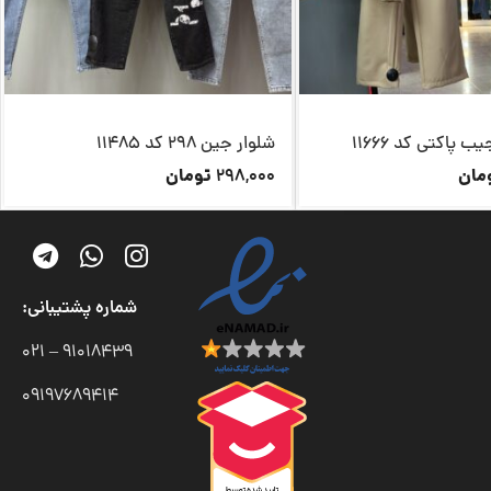
 پاکتی کد 11666
شلوار جین 298 کد 11485
مان
تومان
298,000
شماره پشتیبانی:
91018439 – 021
09197689414