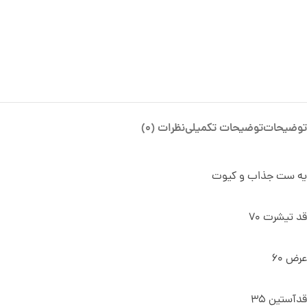
توضیحات
توضیحات تکمیلی
نظرات (0)
یه ست جذاب و کیوت
قد تیشرت 70
عرض 60
قدآستین 35