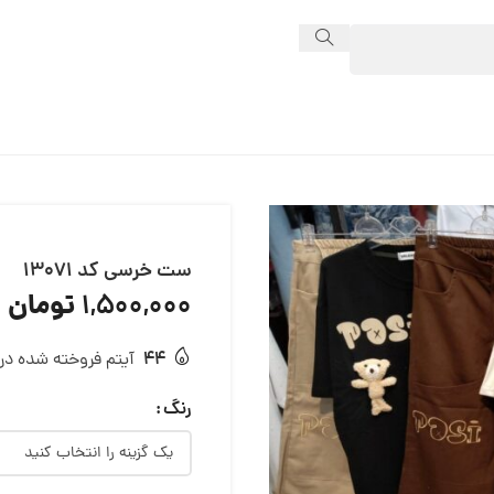
ست خرسی کد 13071
تومان
1,500,000
44
آیتم فروخته شده در 24 ساع
رنگ