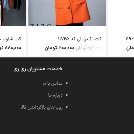
کت تک ویلی کد 11725
کت شلوار جیب
مان
تومان
تو
880,000
500,000
680,000
تومان
خدمات مشتریان ری ری
تماس با ما
درباره ما
رویه‌های بازگرداندن کالا