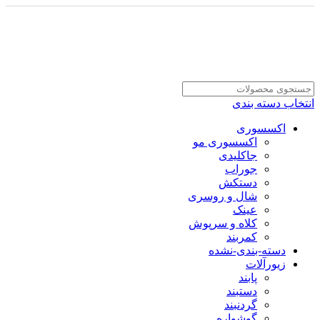
انتخاب دسته بندی
اکسسوری
اکسسوری مو
جاکلیدی
جوراب
دستکش
شال و روسری
عینک
کلاه و سرپوش
کمربند
دسته-بندی-نشده
زیورآلات
پابند
دستبند
گردنبند
گوشواره