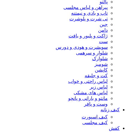
پالتو
پیراهن و لباس مجلسی
تاپ و بادی و نیمتنه
تی شرت و پلوشرت
جین
دامن
ژاکت و پلیور و بافت
ست
سویشرت و هودی و دورس
شلوار و سرهمی
شلوارک
شومیز
کاپشن
کت و جلیقه
لباس راحتی و خواب
لباس زیر
لباس های مشکی
مانتو و بارانی و پانچو
وست و پافر
کیف زنانه
کیف اسپورت
کیف مجلسی
کفش