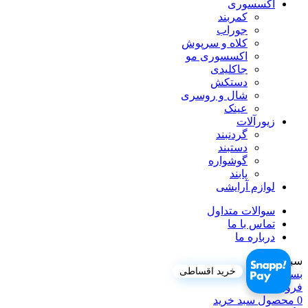
اکسسوری
کمربند
جوراب
کلاه و سرپوش
اکسسوری مو
جاکلیدی
دستکش
شال و روسری
عینک
زیورآلات
گردنبند
دستبند
گوشواره
پابند
لوازم آرایشی
سوالات متداول
تماس با ما
درباره ما
سبد خرید
خرید اقساطی
بستن
فروشگاه
0
محصول
سبد خرید