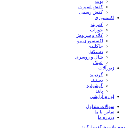
بوت
کفش اسپرت
کفش رسمی
اکسسوری
کمربند
جوراب
کلاه و سرپوش
اکسسوری مو
جاکلیدی
دستکش
شال و روسری
عینک
زیورآلات
گردنبند
دستبند
گوشواره
پابند
لوازم آرایشی
سوالات متداول
تماس با ما
درباره ما
محصولات شگفت انگیز!