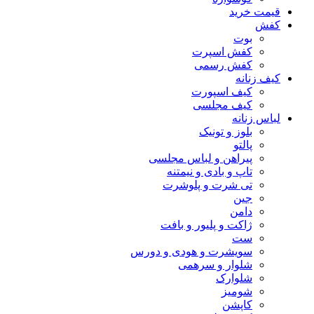
قیمت خرید
کفش
بوت
کفش اسپرت
کفش رسمی
کیف زنانه
کیف اسپورت
کیف مجلسی
لباس زنانه
بلوز و تونیک
پالتو
پیراهن و لباس مجلسی
تاپ و بادی و نیمتنه
تی شرت و پلوشرت
جین
دامن
ژاکت و پلیور و بافت
ست
سویشرت و هودی و دورس
شلوار و سرهمی
شلوارک
شومیز
کاپشن