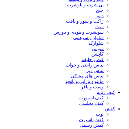
تی شرت و پلوشرت
جین
دامن
ژاکت و پلیور و بافت
ست
سویشرت و هودی و دورس
شلوار و سرهمی
شلوارک
شومیز
کاپشن
کت و جلیقه
لباس راحتی و خواب
لباس زیر
لباس های مشکی
مانتو و بارانی و پانچو
وست و پافر
کیف زنانه
کیف اسپورت
کیف مجلسی
کفش
بوت
کفش اسپرت
کفش رسمی