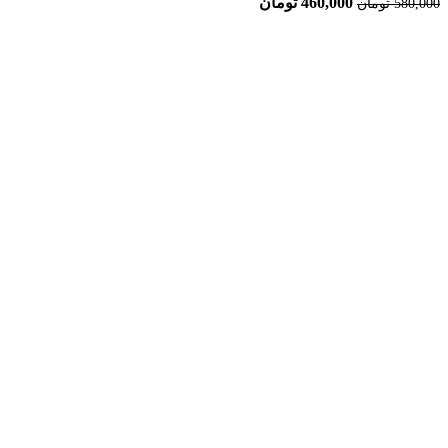
460,000
تومان
580,000
تومان