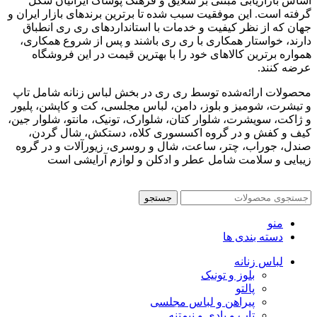
اساس بازاریابی مبتنی بر سلایق و فرهنگ پوشاک ایرانیان شکل‌
گرفته است. این موفقیت سبب شده تا برترین برندهای بازار ایران و
جهان که از نظر کیفیت و خدمات با استانداردهای ری ری انطباق
دارند، خواستار همکاری با ری ری باشند و پس از شروع همکاری،
همواره برترین کالاهای خود را با بهترین قیمت در این فروشگاه
عرضه کنند.
محصولات ارائه‌شده توسط ری ری در بخش لباس زنانه شامل تاپ
و تیشرت، شومیز و بلوز، دامن، لباس مجلسی، کت و کاپشن، پلیور
و ژاکت، سویشرت، شلوار کتان، شلوارک، تونیک، مانتو، شلوار جین،
کیف و کفش و در گروه اکسسوری کلاه، دستکش، شال گردن،
صندل، جوراب، چتر، ساعت، شال و روسری، زیورآلات و در گروه
زیبایی و سلامت شامل عطر و ادکلن و لوازم آرایشی است
جستجو
منو
دسته بندی ها
لباس زنانه
بلوز و تونیک
پالتو
پیراهن و لباس مجلسی
تاپ و بادی و نیمتنه