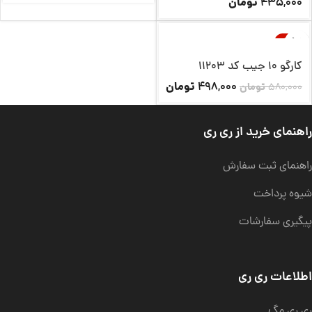
تومان
435,000
-14%
ناموجود
کارگو 10 جیب کد 11203
تومان
498,000
580,000
تومان
راهنمای خرید از ری ری
راهنمای ثبت سفارش
شیوه پرداخت
پیگیری سفارشات
اطلاعات ری ری
ری ری مگ