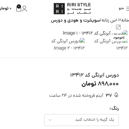
0
تومان
منو
0
خانه
لباس زنانه
سویشرت و هودی و دورس
بزرگنمایی تصویر
ناموجود
دورس آبرنگی کد 13412
تومان
898,000
37
آیتم فروخته شده در 24 ساعت
رنگ