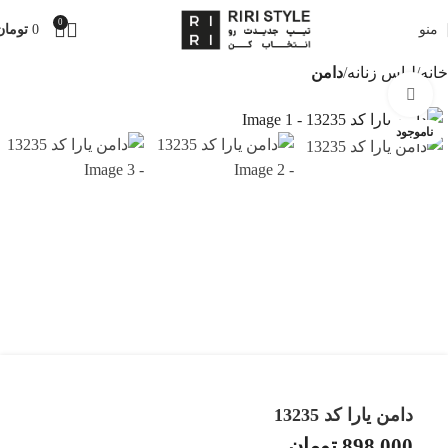
0
منو
0
تومان
خانه
لباس زنانه
دامن
بزرگنمایی تصویر
ناموجود
دامن یارا کد 13235
898,000
تومان