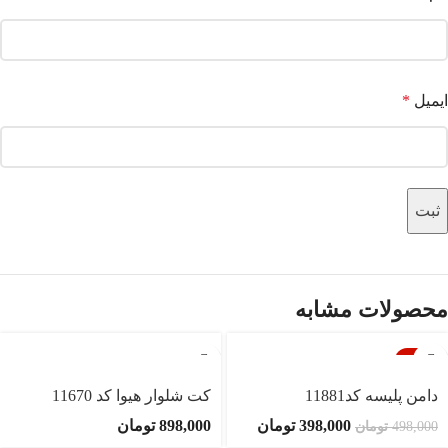
ایمیل
*
محصولات مشابه
-20%
ناموجود
دامن پلیسه کد11881
کت شلوار هیوا کد 11670
398,000
تومان
898,000
تومان
498,000
تومان