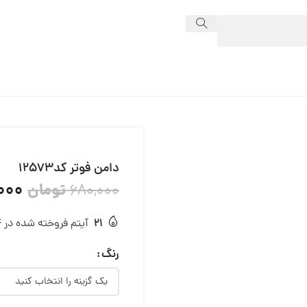
دامن فوتر کد12573
000
تومان
680,000
21
آیتم فروخته شده در 24 ساعت
رنگ