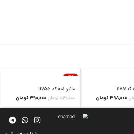
-26%
ناموجود
1188
مانتو لمه کد 11755
تومان
تومان
390,000
398,000
ان
530,000
تومان