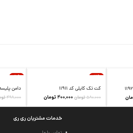
-20%
-31%
ناموجود
ناموجود
کت تک کایلی کد 11911
دامن پلیسه کد1
تومان
مان
400,000
580,000
تومان
498,000
توم
خدمات مشتریان ری ری