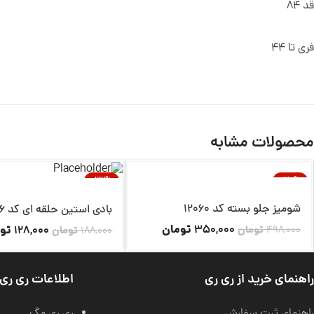
قد 84
فری تا 44
محصولات مشابه
-32%
-30%
ناموجود
ناموجود
شومیز جلو بسته کد 12060
بادی استین حلقه ای کد 11926
تومان
350,000
تو
498,000
تومان
128,000
188,000
تومان
راهنمای خرید از ری ری
اطلاعات ری ری