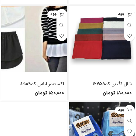
ناموجود
ناموجود
شال نگینی کد12258
اکستندر لباس کد11509
تومان
تومان
150,000
180,000
ناموجود