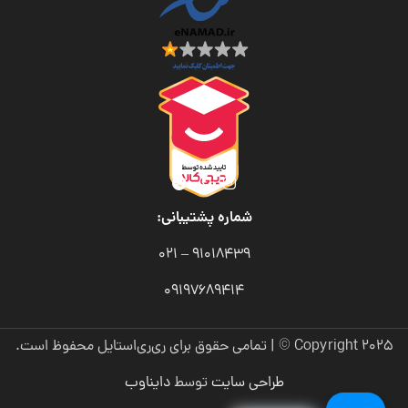
شماره پشتیبانی:
91018439 – 021
09197689414
Copyright 2025 © | تمامی حقوق برای ری‌ری‌استایل محفوظ است.
طراحی سایت
توسط
دایناوب