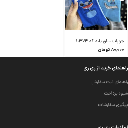
جوراب ساق بلند کد 11374
تومان
80,000
راهنمای خرید از ری ری
راهنمای ثبت سفارش
شیوه پرداخت
پیگیری سفارشات
اطلاعات ری ری