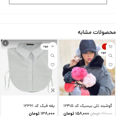
محصولات مشابه
-20%
ناموجود
ناموجود
گوشبند تلی بیسیک کد 12415
یقه فیک کد 12361
تومان
تومان
138,000
158,000
198,000
تومان