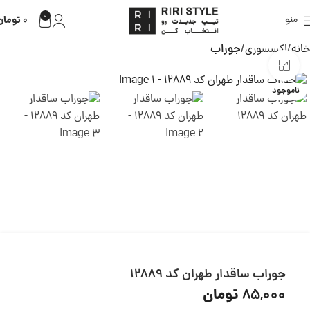
0
تومان
منو
0
خانه
اکسسوری
جوراب
بزرگنمایی تصویر
ناموجود
جوراب ساقدار طهران کد 12889
تومان
85,000