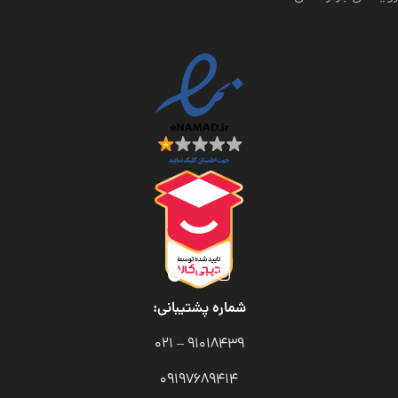
شماره پشتیبانی:
91018439 – 021
09197689414