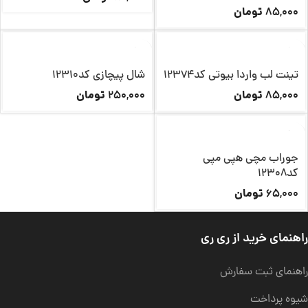
تومان
85,000
تینت لب واردا بیوتی کد12374
شال پیچازی کد12310
تومان
تومان
250,000
85,000
ناموجود
جوراب مچی هپی مپی
کد12308
تومان
65,000
راهنمای خرید از ری ری
راهنمای ثبت سفارش
شیوه پرداخت