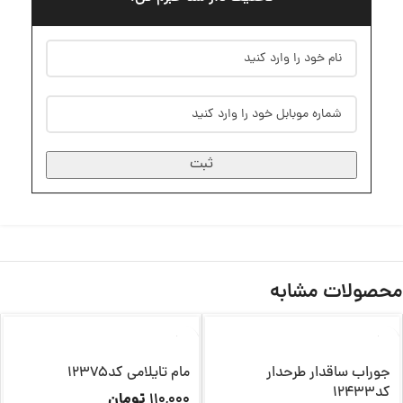
ثبت
محصولات مشابه
ناموجود
جوراب ساقدار طرحدار
مام تایلامی کد12375
کد12433
تومان
110,000