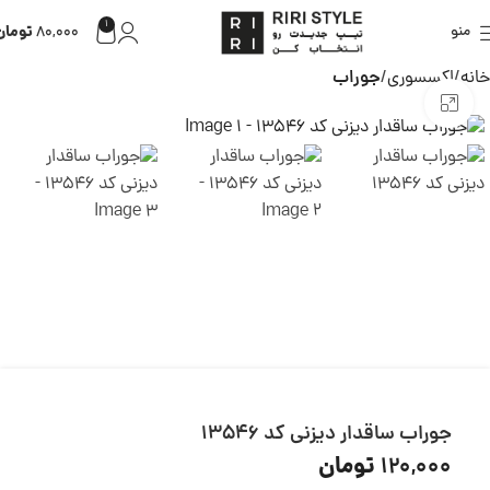
1
تومان
منو
80,000
خانه
اکسسوری
جوراب
بزرگنمایی تصویر
جوراب ساقدار دیزنی کد 13546
تومان
120,000