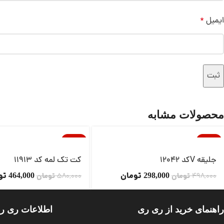
ایمیل
*
محصولات مشابه
-20%
-40%
ناموجود
جلیقه Vکد 12042
کت تک لمه کد 11913
تومان
تو
498,000
تومان
298,000
580,000
تومان
464,000
راهنمای خرید از ری ری
اطلاعات ری ر