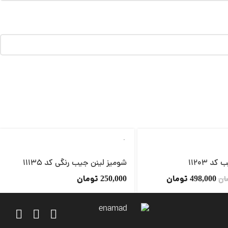
ناموجود
شومیز لینن جیب رنگی کد 11135
تومان
تومان
ان
498,000
250,000