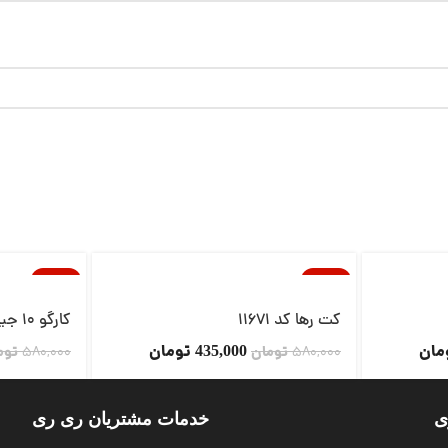
-14%
-25%
ناموجود
ناموجود
کت رها کد 11671
کارگو 10 جیب کد 11203
مان
تومان
580,000
تومان
435,000
580,000
توم
ی
خدمات مشتریان ری ری