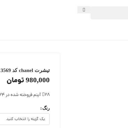
تیشرت chanel کد 13569
تومان
980,000
28
آیتم فروخته شده در 24 ساعت
رنگ