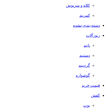
کلاه و سرپوش
کمربند
دسته-بندی-نشده
زیورآلات
پابند
دستبند
گردنبند
گوشواره
قیمت خرید
کفش
بوت