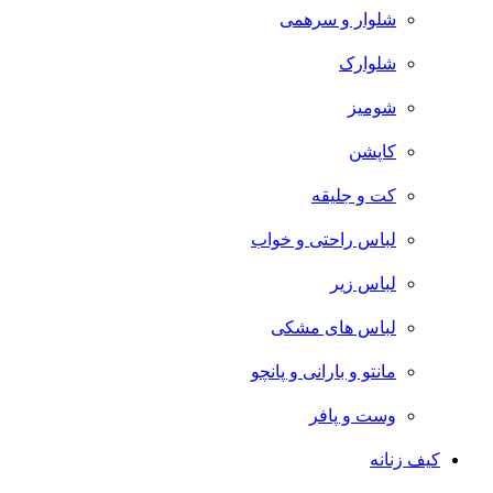
شلوار و سرهمی
شلوارک
شومیز
کاپشن
کت و جلیقه
لباس راحتی و خواب
لباس زیر
لباس های مشکی
مانتو و بارانی و پانچو
وست و پافر
کیف زنانه