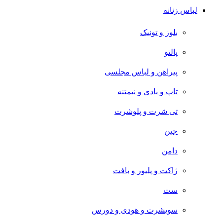
لباس زنانه
بلوز و تونیک
پالتو
پیراهن و لباس مجلسی
تاپ و بادی و نیمتنه
تی شرت و پلوشرت
جین
دامن
ژاکت و پلیور و بافت
ست
سویشرت و هودی و دورس