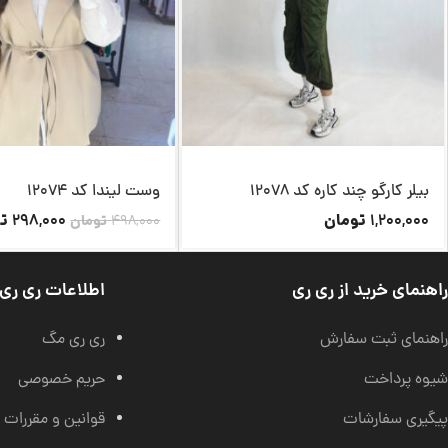
بیلر کارگو چند کاره کد 12078
وست لیندا کد 12074
تومان
تو
298,000
1,200,000
498,000
تومان
راهنمای خرید از ری ری
اطلاعات ری ری
راهنمای ثبت سفارش
ری ری مگ
شیوه پرداخت
حریم خصوصی
پیگیری سفارشات
قوانین و مقررات