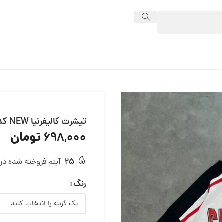
تیشرت کالیفرنیا NEW کد 13591
تومان
698,000
25
آیتم فروخته شده در 24 ساعت
رنگ