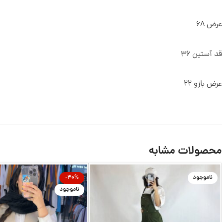
عرض 68
قد آستین 36
عرض بازو 22
محصولات مشابه
ناموجود
-40%
ناموجود