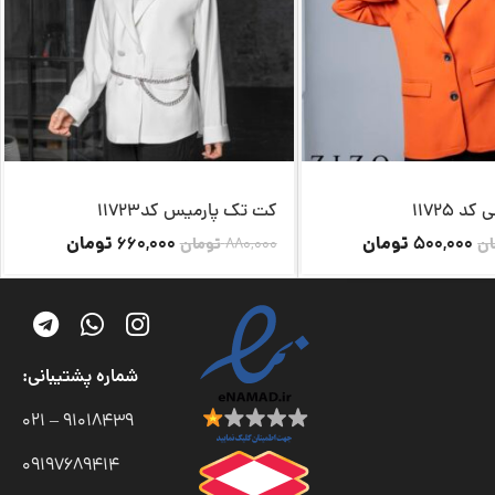
 11725
کت تک پارمیس کد11723
تومان
تومان
660,000
500,000
ان
880,000
تومان
شماره پشتیبانی:
91018439 – 021
09197689414