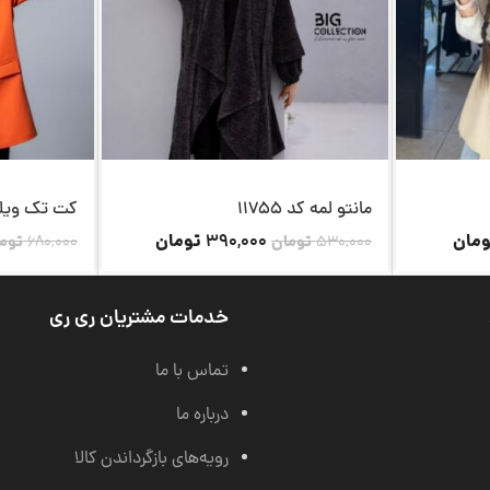
مانتو لمه کد 11755
کت تک ویلی کد
مان
تومان
390,000
530,000
تومان
680,000
توم
خدمات مشتریان ری ری
تماس با ما
درباره ما
رویه‌های بازگرداندن کالا