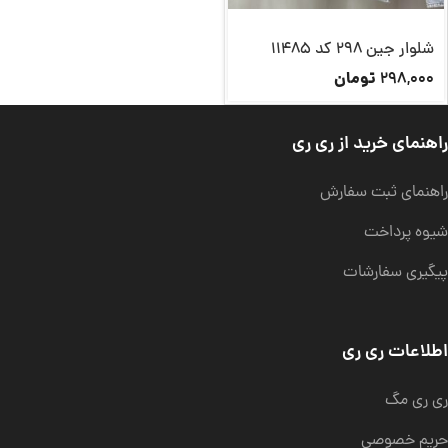
شلوار جین 298 کد 11485
تومان
298,000
راهنمای خرید از ری ری
راهنمای ثبت سفارش
شیوه پرداخت
پیگیری سفارشات
اطلاعات ری ری
ری ری مگ
حریم خصوصی