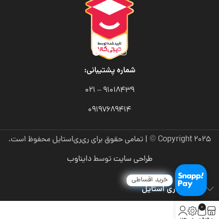
شماره پشتیبانی:
91018439 – 021
09197689414
Copyright 2025 © | تمامی حقوق برای ری‌ری‌استایل محفوظ است.
طراحی سایت
توسط
دایناوب
خرید اقساطی
درباره ری ری استایل
0