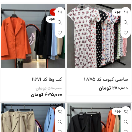
ناموجود
-25%
ناموجود
ساحلی کیوت کد 11785
کت رها کد 11671
تومان
280,000
580,000
تومان
تومان
435,000
ناموجود