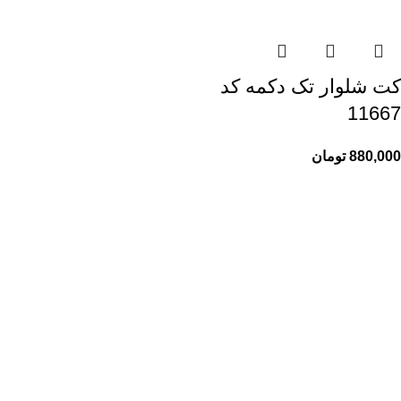
کت شلوار تک دکمه کد
11667
880,000
تومان
راهنمای خرید از ری ری
راهنمای ثبت سفارش
شیوه پرداخت
پیگیری سفارشات
اطلاعات ری ری
ری ری مگ
حریم خصوصی
قوانین و مقررات