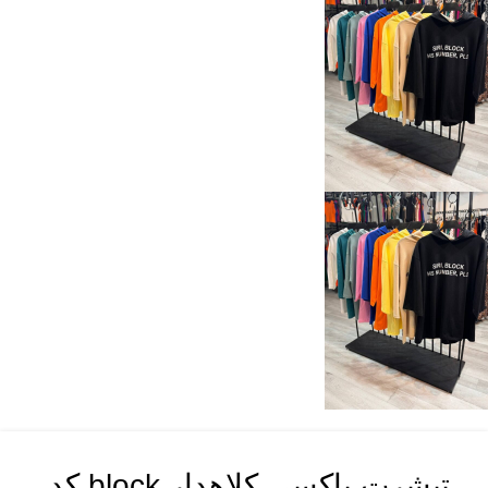
تیشرت باکسی کلاهدار block کد