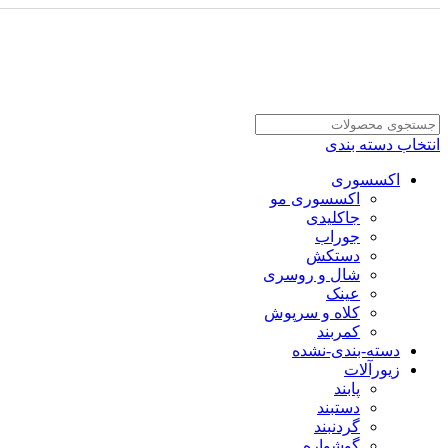
انتخاب دسته بندی
اکسسوری
اکسسوری مو
جاکلیدی
جوراب
دستکش
شال و روسری
عینک
کلاه و سرپوش
کمربند
دسته-بندی-نشده
زیورآلات
پابند
دستبند
گردنبند
گوشواره