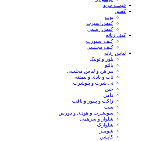
قیمت خرید
کفش
بوت
کفش اسپرت
کفش رسمی
کیف زنانه
کیف اسپورت
کیف مجلسی
لباس زنانه
بلوز و تونیک
پالتو
پیراهن و لباس مجلسی
تاپ و بادی و نیمتنه
تی شرت و پلوشرت
جین
دامن
ژاکت و پلیور و بافت
ست
سویشرت و هودی و دورس
شلوار و سرهمی
شلوارک
شومیز
کاپشن