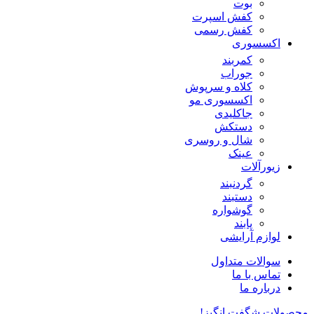
بوت
کفش اسپرت
کفش رسمی
اکسسوری
کمربند
جوراب
کلاه و سرپوش
اکسسوری مو
جاکلیدی
دستکش
شال و روسری
عینک
زیورآلات
گردنبند
دستبند
گوشواره
پابند
لوازم آرایشی
سوالات متداول
تماس با ما
درباره ما
محصولات شگفت انگیز!