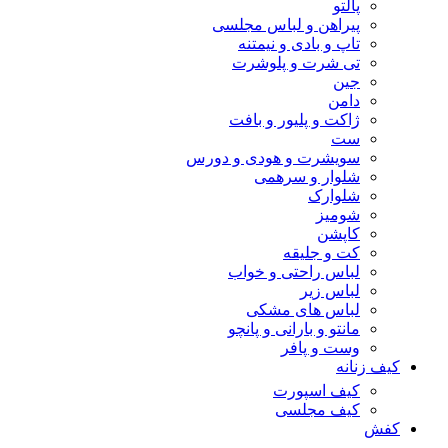
پالتو
پیراهن و لباس مجلسی
تاپ و بادی و نیمتنه
تی شرت و پلوشرت
جین
دامن
ژاکت و پلیور و بافت
ست
سویشرت و هودی و دورس
شلوار و سرهمی
شلوارک
شومیز
کاپشن
کت و جلیقه
لباس راحتی و خواب
لباس زیر
لباس های مشکی
مانتو و بارانی و پانچو
وست و پافر
کیف زنانه
کیف اسپورت
کیف مجلسی
کفش