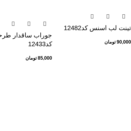
تینت لب اسنس کد12482
جوراب ساقدار طرح
90,000
تومان
کد12433
85,000
تومان