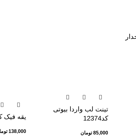
دار
تینت لب واردا بیوتی
یقه فیک کد 61
کد12374
138,000
توما
85,000
تومان