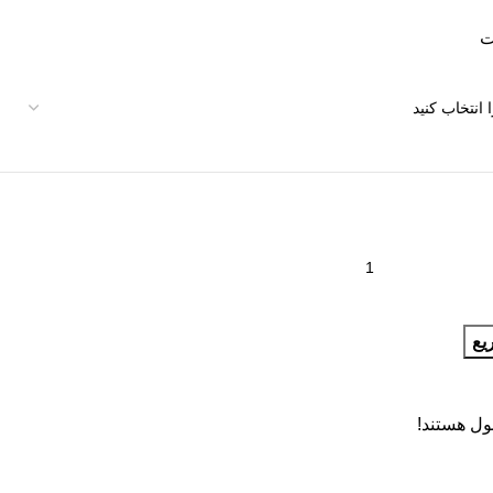
یع
ول هستند!