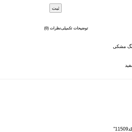
ثبت
توضیحات تکمیلی
نظرات (0)
گ مشکی
ید
1”