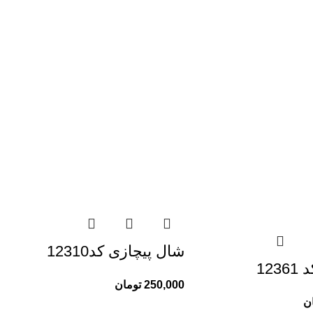
شال پیچازی کد12310
123
250,000
تومان
ن