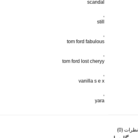
scandal
,
still
,
tom ford fabulous
,
tom ford lost cheryy
,
vanilla s e x
,
yara
نظرات (0)