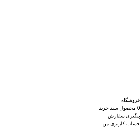
این موفقیت سبب شده تا برترین برندهای بازار ایران و جهان که از
نظر کیفیت و خدمات با استانداردهای ری ری انطباق دارند، خواستار
همکاری با ری ری باشند و پس از شروع همکاری، همواره برترین
کالاهای خود را با بهترین قیمت در این فروشگاه عرضه کنند.
محصولات ارائه‌شده توسط ری ری در بخش لباس زنانه شامل تاپ و
تیشرت، شومیز و بلوز، دامن، لباس مجلسی، کت و کاپشن، پلیور و
ژاکت، سویشرت، شلوار کتان، شلوارک، تونیک، مانتو، شلوار جین،
کیف و کفش و در گروه اکسسوری کلاه، دستکش، شال گردن، صندل،
جوراب، چتر، ساعت، شال و روسری، زیورآلات و در گروه زیبایی و
سلامت شامل عطر و ادکلن و لوازم آرایشی است
فروشگاه
0
محصول
سبد خرید
پیگیری سفارش
حساب کاربری من