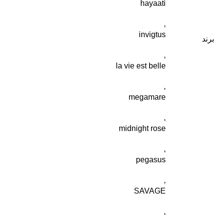
hayaati
,
invigtus
برند
,
la vie est belle
,
megamare
,
midnight rose
,
pegasus
,
SAVAGE
,