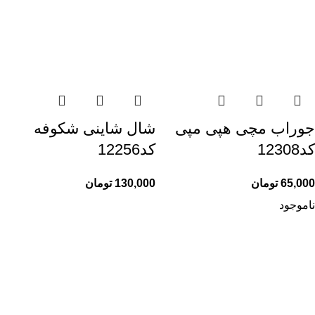
جوراب مچی هپی مپی
شال شاینی شکوفه
کد12308
کد12256
65,000
تومان
130,000
تومان
ناموجود