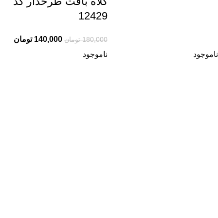
کلاه بافت طرحدار کد
12429
140,000
تومان
180,000
تومان
ناموجود
ناموجود