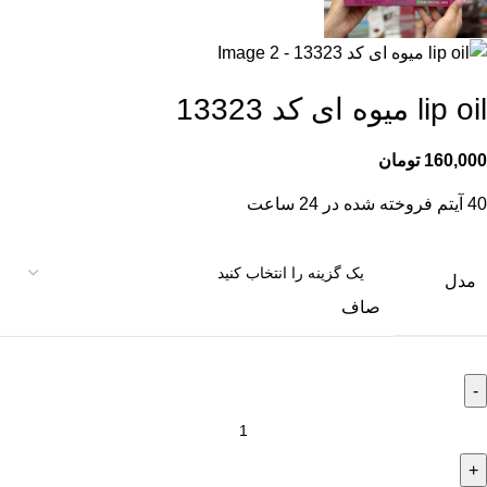
lip oil میوه ای کد 13323
160,000
تومان
40
آیتم فروخته شده در 24 ساعت
مدل
صاف