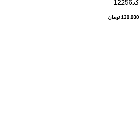
کد12256
130,000
تومان
راهنمای خرید از ری ری
راهنمای ثبت سفارش
شیوه پرداخت
پیگیری سفارشات
اطلاعات ری ری
ری ری مگ
حریم خصوصی
قوانین و مقررات
خدمات مشتریان ری ری
تماس با ما
درباره ما
رویه‌های بازگرداندن کالا