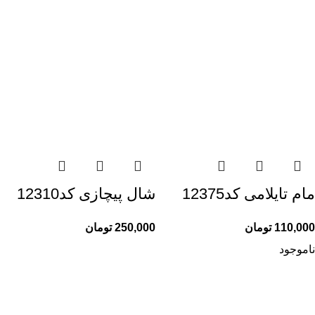
مام تایلامی کد12375
شال پیچازی کد12310
110,000
تومان
250,000
تومان
ناموجود