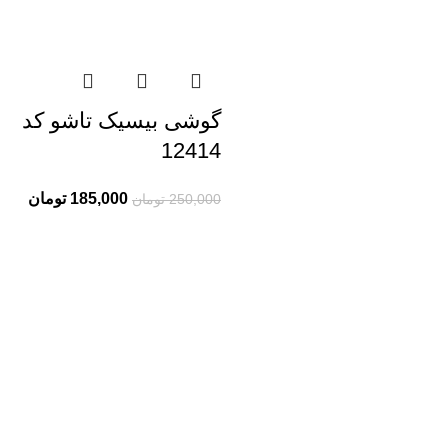
گوشی بیسیک تاشو کد
12414
185,000
تومان
250,000
تومان