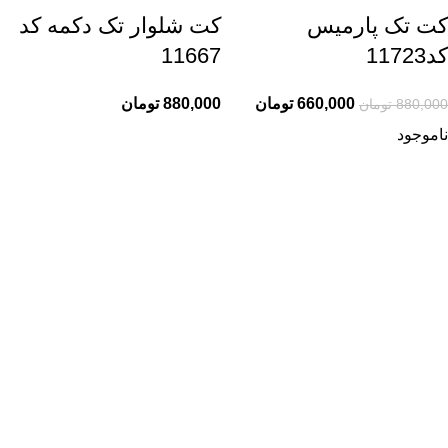
کت تک پارمیس
کت شلوار تک دکمه کد
کد11723
11667
660,000
تومان
880,000
تومان
880,000
تومان
ناموجود