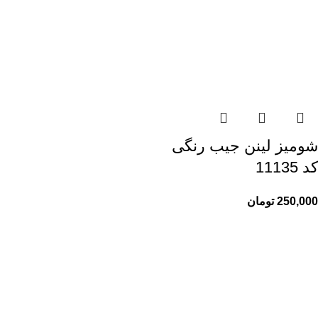
شومیز لینن جیب رنگی
کد 11135
250,000
تومان
راهنمای خرید از ری ری
راهنمای ثبت سفارش
شیوه پرداخت
پیگیری سفارشات
اطلاعات ری ری