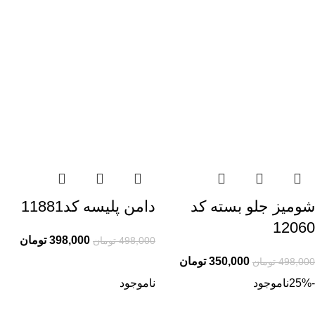
شومیز جلو بسته کد
دامن پلیسه کد11881
12060
398,000
تومان
498,000
تومان
350,000
تومان
498,000
تومان
-25%
ناموجود
ناموجود