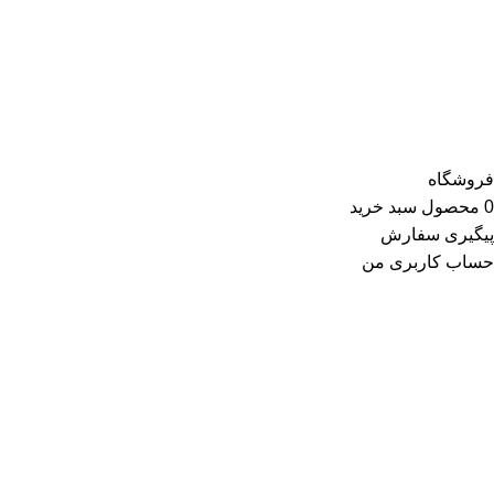
ژاکت، سویشرت، شلوار کتان، شلوارک، تونیک، مانتو، شلوار جین،
کیف و کفش و در گروه اکسسوری کلاه، دستکش، شال گردن، صندل،
جوراب، چتر، ساعت، شال و روسری، زیورآلات و در گروه زیبایی و
سلامت شامل عطر و ادکلن و لوازم آرایشی است
فروشگاه
0
محصول
سبد خرید
پیگیری سفارش
حساب کاربری من