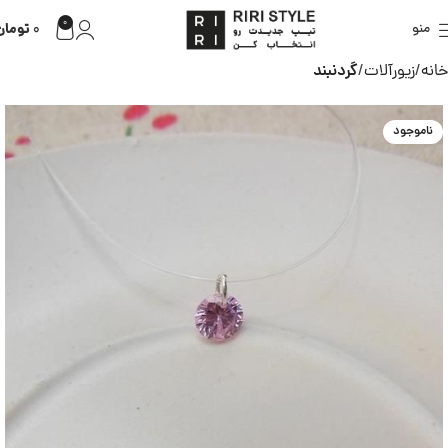
0
تومان
منو
0
خانه
زیورآلات
گردنبند
ناموجود