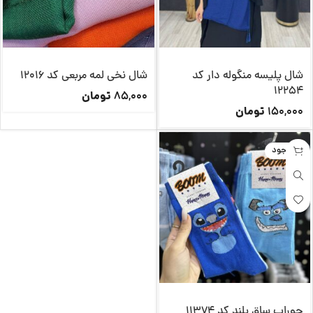
شال پلیسه منگوله دار کد
شال نخی لمه مربعی کد 12016
12254
تومان
85,000
تومان
150,000
ناموجود
جوراب ساق بلند کد 11374