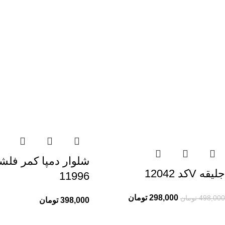
شلوار دمپا کمر فلش
جلیقه Vکد 12042
11996
298,000
تومان
498,000
تومان
398,000
تومان
راهنمای خرید از ری ری
اطلاعات ری ری