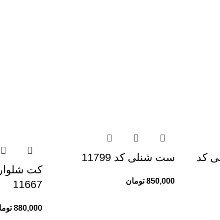
ی کد
ست شنلی کد 11799
کت شلوار 
850,000
تومان
11667
880,000
توما
خدمات مشتریان ری ری