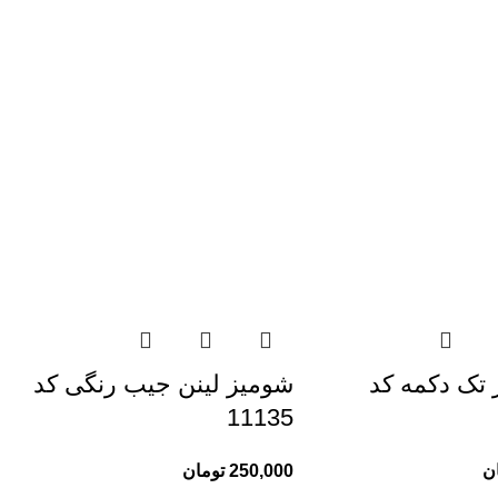
تک دکمه کد
شومیز لینن جیب رنگی کد
11135
ن
250,000
تومان