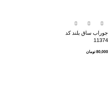
جوراب ساق بلند کد
11374
80,000
تومان
راهنمای خرید از ری ری
راهنمای ثبت سفارش
شیوه پرداخت
پیگیری سفارشات
اطلاعات ری ری
ری ری مگ
حریم خصوصی