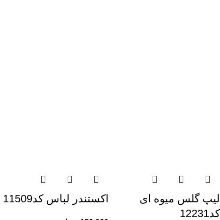
لیپ گلس میوه ای
اکستندر لباس کد11509
کد12231