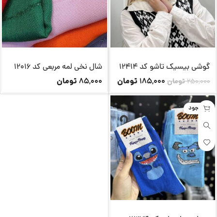
گوشی بیسیک تاشو کد 12414
شال نخی لمه مربعی کد 12016
تومان
تومان
85,000
185,000
250,000
تومان
ناموجود