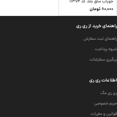
جوراب ساق بلند کد 11374
تومان
80,000
راهنمای خرید از ری ری
راهنمای ثبت سفارش
شیوه پرداخت
پیگیری سفارشات
اطلاعات ری ری
ری ری مگ
حریم خصوصی
قوانین و مقررات