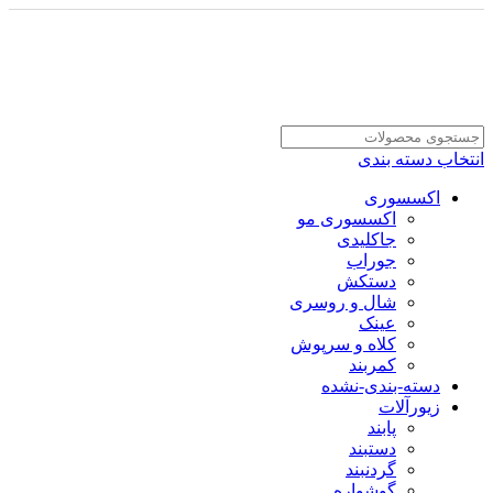
انتخاب دسته بندی
اکسسوری
اکسسوری مو
جاکلیدی
جوراب
دستکش
شال و روسری
عینک
کلاه و سرپوش
کمربند
دسته-بندی-نشده
زیورآلات
پابند
دستبند
گردنبند
گوشواره