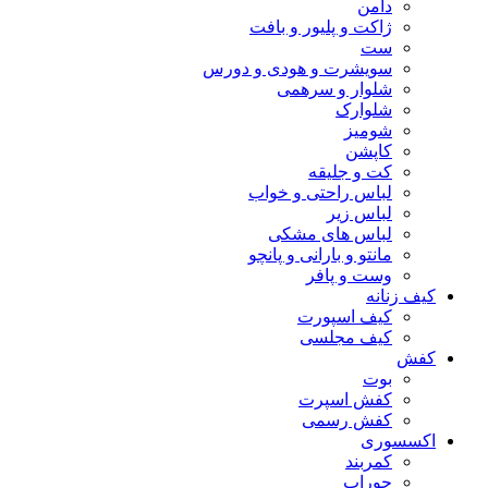
دامن
ژاکت و پلیور و بافت
ست
سویشرت و هودی و دورس
شلوار و سرهمی
شلوارک
شومیز
کاپشن
کت و جلیقه
لباس راحتی و خواب
لباس زیر
لباس های مشکی
مانتو و بارانی و پانچو
وست و پافر
کیف زنانه
کیف اسپورت
کیف مجلسی
کفش
بوت
کفش اسپرت
کفش رسمی
اکسسوری
کمربند
جوراب