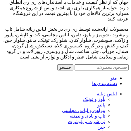
جهان که از نظر کیفیت و خدمات با استانداردهای ری ری انطباق
دارند، خواستار همکاری با ری ری باشند و پس از شروع همکاری،
همواره برترین کالاهای خود را با بهترین قیمت در این فروشگاه
عرضه کنند.
محصولات ارائه‌شده توسط ری ری در بخش لباس زنانه شامل تاپ
و تیشرت، شومیز و بلوز، دامن، لباس مجلسی، کت و کاپشن، پلیور
و ژاکت، سویشرت، شلوار کتان، شلوارک، تونیک، مانتو، شلوار جین،
کیف و کفش و در گروه اکسسوری کلاه، دستکش، شال گردن،
صندل، جوراب، چتر، ساعت، شال و روسری، زیورآلات و در گروه
زیبایی و سلامت شامل عطر و ادکلن و لوازم آرایشی است
جستجو
منو
دسته بندی ها
لباس زنانه
بلوز و تونیک
پالتو
پیراهن و لباس مجلسی
تاپ و بادی و نیمتنه
تی شرت و پلوشرت
جین