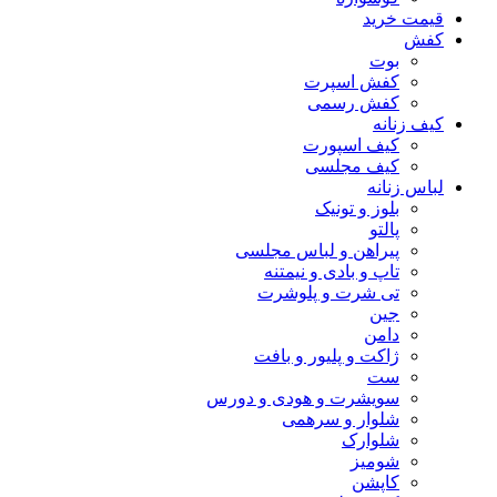
قیمت خرید
کفش
بوت
کفش اسپرت
کفش رسمی
کیف زنانه
کیف اسپورت
کیف مجلسی
لباس زنانه
بلوز و تونیک
پالتو
پیراهن و لباس مجلسی
تاپ و بادی و نیمتنه
تی شرت و پلوشرت
جین
دامن
ژاکت و پلیور و بافت
ست
سویشرت و هودی و دورس
شلوار و سرهمی
شلوارک
شومیز
کاپشن