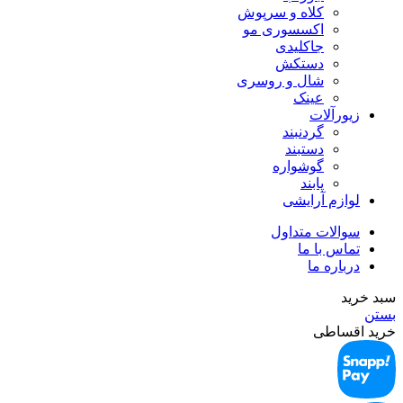
کلاه و سرپوش
اکسسوری مو
جاکلیدی
دستکش
شال و روسری
عینک
زیورآلات
گردنبند
دستبند
گوشواره
پابند
لوازم آرایشی
سوالات متداول
تماس با ما
درباره ما
سبد خرید
بستن
خرید اقساطی