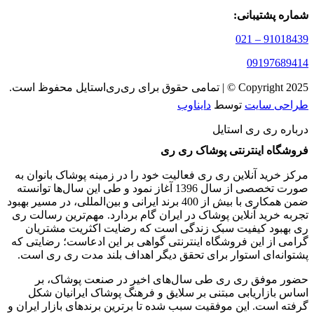
شماره پشتیبانی:
91018439 – 021
09197689414
Copyright 2025 © | تمامی حقوق برای ری‌ری‌استایل محفوظ است.
طراحی سایت
توسط
دایناوب
درباره ری ری استایل
فروشگاه اینترنتی پوشاک ری ری
مرکز خرید آنلاین ری ری فعالیت خود را در زمینه پوشاک بانوان به
‌صورت تخصصی از سال 1396 آغاز نمود و طی این سال‌ها توانسته
ضمن همکاری با بیش از 400 برند ایرانی و بین‌المللی، در مسیر بهبود
تجربه خرید آنلاین پوشاک در ایران گام بردارد. مهم‌ترین رسالت ری
ری بهبود کیفیت سبک زندگی است که رضایت اکثریت مشتریان
گرامی از این فروشگاه اینترنتی گواهی بر این ادعاست؛ رضایتی که
پشتوانه‌ای استوار برای تحقق دیگر اهداف بلند مدت ری ری است.
حضور موفق ری ری طی سال‌های اخیر در صنعت پوشاک، بر
اساس بازاریابی مبتنی بر سلایق و فرهنگ پوشاک ایرانیان شکل‌
گرفته است. این موفقیت سبب شده تا برترین برندهای بازار ایران و