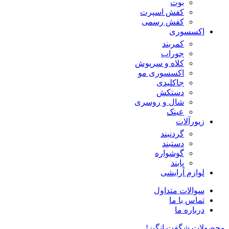
بوت
کفش اسپرت
کفش رسمی
اکسسوری
کمربند
جوراب
کلاه و سرپوش
اکسسوری مو
جاکلیدی
دستکش
شال و روسری
عینک
زیورآلات
گردنبند
دستبند
گوشواره
پابند
لوازم آرایشی
سوالات متداول
تماس با ما
درباره ما
محصولات شگفت انگیز!