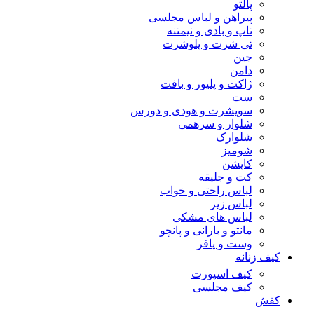
پالتو
پیراهن و لباس مجلسی
تاپ و بادی و نیمتنه
تی شرت و پلوشرت
جین
دامن
ژاکت و پلیور و بافت
ست
سویشرت و هودی و دورس
شلوار و سرهمی
شلوارک
شومیز
کاپشن
کت و جلیقه
لباس راحتی و خواب
لباس زیر
لباس های مشکی
مانتو و بارانی و پانچو
وست و پافر
کیف زنانه
کیف اسپورت
کیف مجلسی
کفش