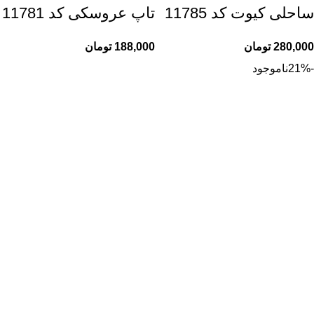
ساحلی کیوت کد 11785
تاپ عروسکی کد 11781
280,000
تومان
188,000
تومان
-21%
ناموجود