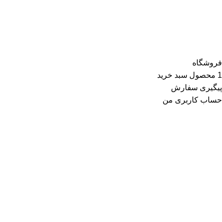
کیف و کفش و در گروه اکسسوری کلاه، دستکش، شال گردن، صندل،
جوراب، چتر، ساعت، شال و روسری، زیورآلات و در گروه زیبایی و
سلامت شامل عطر و ادکلن و لوازم آرایشی است
فروشگاه
1
محصول
سبد خرید
پیگیری سفارش
حساب کاربری من