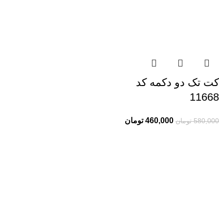
کت تک دو دکمه کد
11668
460,000
تومان
580,000
تومان
راهنمای خرید از ری ری
راهنمای ثبت سفارش
شیوه پرداخت
پیگیری سفارشات
اطلاعات ری ری