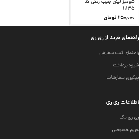
شومیز لینن جیب رنگی کد
11135
تومان
250,000
راهنمای خرید از ری ری
راهنمای ثبت سفارش
شیوه پرداخت
پیگیری سفارشات
اطلاعات ری ری
ری ری مگ
حریم خصوصی