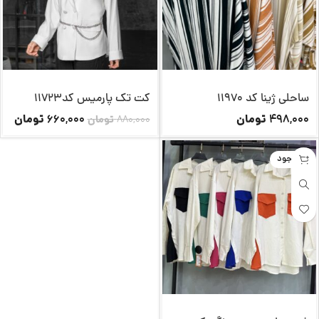
ساحلی ژینا کد 11970
کت تک پارمیس کد11723
تومان
تومان
660,000
498,000
880,000
تومان
ناموجود