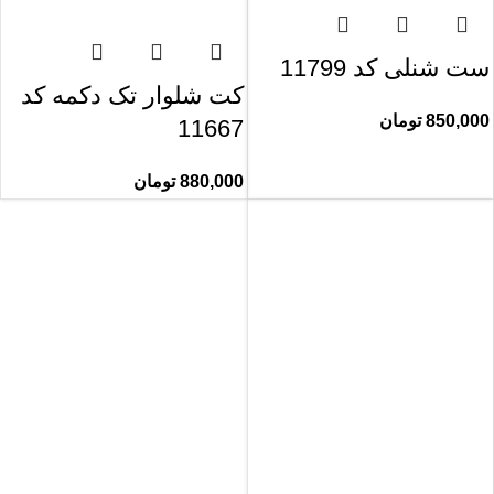
ست شنلی کد 11799
کت شلوار تک دکمه کد
850,000
تومان
11667
880,000
تومان