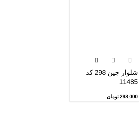
شلوار جین 298 کد
11485
298,000
تومان
راهنمای خرید از ری ری
راهنمای ثبت سفارش
شیوه پرداخت
پیگیری سفارشات