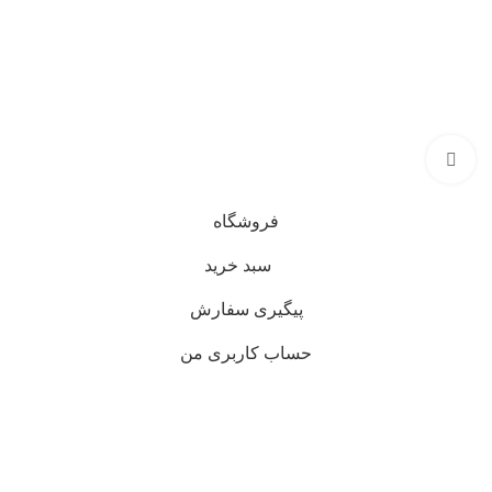
تیشرت، شومیز و بلوز، دامن، لباس مجلسی، کت و کاپشن، پلیور و
ژاکت، سویشرت، شلوار کتان، شلوارک، تونیک، مانتو، شلوار جین،
کیف و کفش و در گروه اکسسوری کلاه، دستکش، شال گردن، صندل،
جوراب، چتر، ساعت، شال و روسری، زیورآلات و در گروه زیبایی و
سلامت شامل عطر و ادکلن و لوازم آرایشی است
بزرگنمایی تصویر
فروشگاه
سبد خرید
پیگیری سفارش
حساب کاربری من